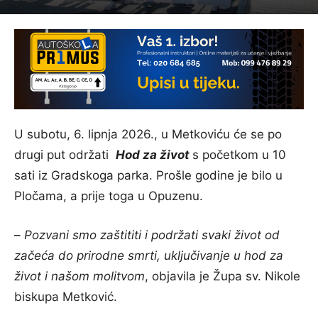
U subotu, 6. lipnja 2026., u Metkoviću će se po
drugi put održati
Hod za život
s početkom u 10
sati iz Gradskoga parka. Prošle godine je bilo u
Pločama, a prije toga u Opuzenu.
–
Pozvani smo zaštititi i podržati svaki život od
začeća do prirodne smrti, uključivanje u hod za
život i našom molitvom
, objavila je Župa sv. Nikole
biskupa Metković.