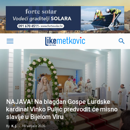
-
NAJAVA! Na blagdan Gospe Lurdske
kardinal Vinko Puljić predvodit će misno
slavlje u Bijelom Viru
By
K. J.
-
10. veljače 2026.