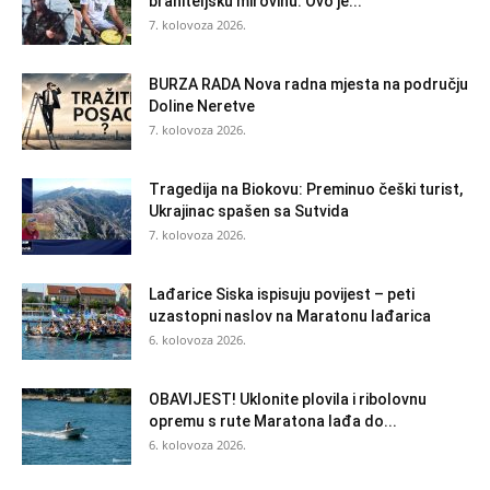
braniteljsku mirovinu. Ovo je...
7. kolovoza 2026.
BURZA RADA Nova radna mjesta na području
Doline Neretve
7. kolovoza 2026.
Tragedija na Biokovu: Preminuo češki turist,
Ukrajinac spašen sa Sutvida
7. kolovoza 2026.
Lađarice Siska ispisuju povijest – peti
uzastopni naslov na Maratonu lađarica
6. kolovoza 2026.
OBAVIJEST! Uklonite plovila i ribolovnu
opremu s rute Maratona lađa do...
6. kolovoza 2026.