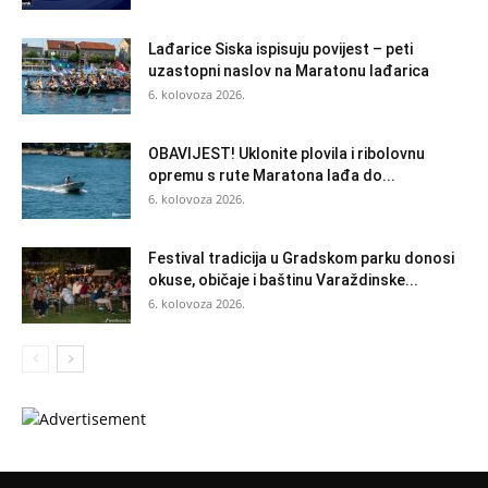
Lađarice Siska ispisuju povijest – peti
uzastopni naslov na Maratonu lađarica
6. kolovoza 2026.
OBAVIJEST! Uklonite plovila i ribolovnu
opremu s rute Maratona lađa do...
6. kolovoza 2026.
Festival tradicija u Gradskom parku donosi
okuse, običaje i baštinu Varaždinske...
6. kolovoza 2026.