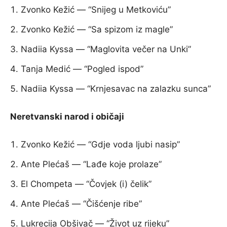
Zvonko Kežić — “Snijeg u Metkoviću”
Zvonko Kežić — “Sa spizom iz magle”
Nadiia Kyssa — “Maglovita večer na Unki”
Tanja Medić — “Pogled ispod”
Nadiia Kyssa — “Krnjesavac na zalazku sunca”
Neretvanski narod i običaji
Zvonko Kežić — “Gdje voda ljubi nasip”
Ante Plećaš — “Lađe koje prolaze”
El Chompeta — “Čovjek (i) čelik”
Ante Plećaš — “Čišćenje ribe”
Lukrecija Obšivač — “Život uz rijeku”