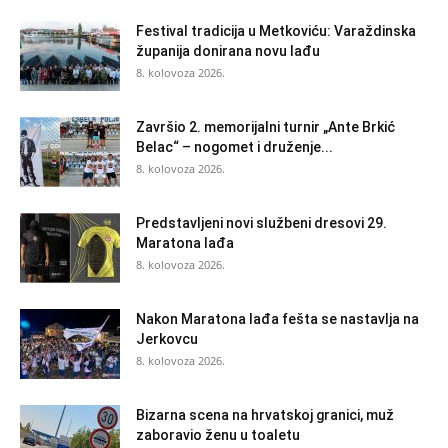
Festival tradicija u Metkoviću: Varaždinska
županija donirana novu lađu
8. kolovoza 2026.
Završio 2. memorijalni turnir „Ante Brkić
Belac“ – nogomet i druženje...
8. kolovoza 2026.
Predstavljeni novi službeni dresovi 29.
Maratona lađa
8. kolovoza 2026.
Nakon Maratona lađa fešta se nastavlja na
Jerkovcu
8. kolovoza 2026.
Bizarna scena na hrvatskoj granici, muž
zaboravio ženu u toaletu