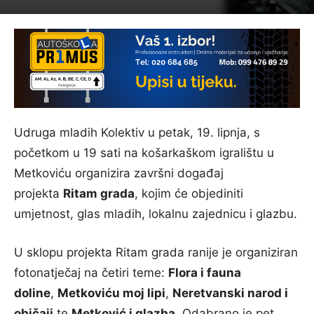
Udruga mladih Kolektiv u petak, 19. lipnja, s
početkom u 19 sati na košarkaškom igralištu u
Metkoviću organizira završni događaj
projekta
Ritam grada
, kojim će objediniti
umjetnost, glas mladih, lokalnu zajednicu i glazbu.
U sklopu projekta Ritam grada ranije je organiziran
fotonatječaj na četiri teme:
Flora i fauna
doline
,
Metkoviću moj lipi
,
Neretvanski narod i
običaji
te
Metković i glazba
. Odabrano je pet