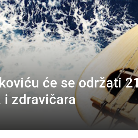
oviću će se održati 21
a i zdravičara