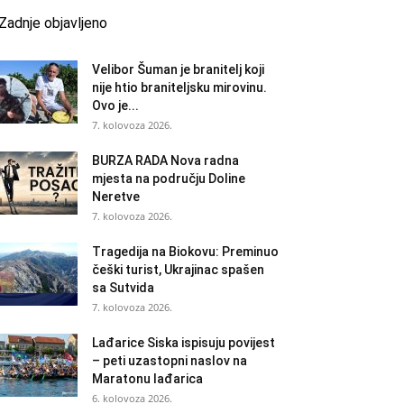
Zadnje objavljeno
Velibor Šuman je branitelj koji
nije htio braniteljsku mirovinu.
Ovo je...
7. kolovoza 2026.
BURZA RADA Nova radna
mjesta na području Doline
Neretve
7. kolovoza 2026.
Tragedija na Biokovu: Preminuo
češki turist, Ukrajinac spašen
sa Sutvida
7. kolovoza 2026.
Lađarice Siska ispisuju povijest
– peti uzastopni naslov na
Maratonu lađarica
6. kolovoza 2026.