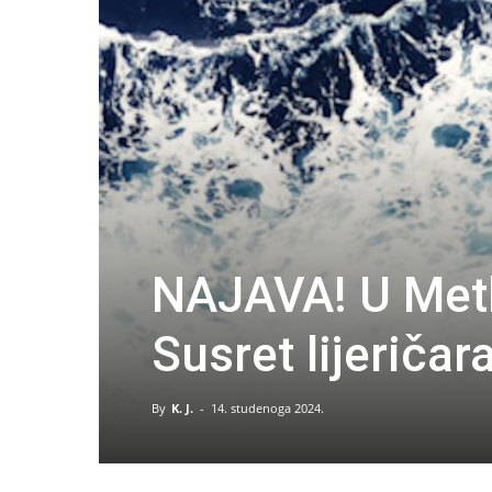
NAJAVA! U Metk
Susret lijeričar
By
K. J.
-
14. studenoga 2024.