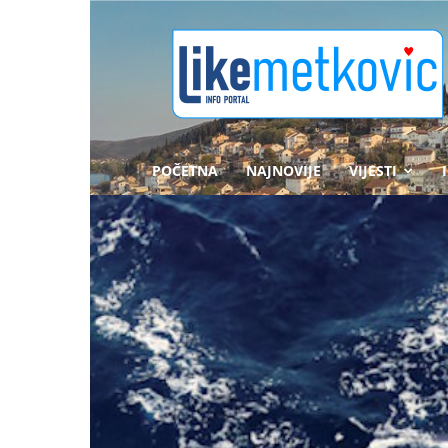
likemetkovic.hr
POČETNA
NAJNOVIJE
VIJESTI