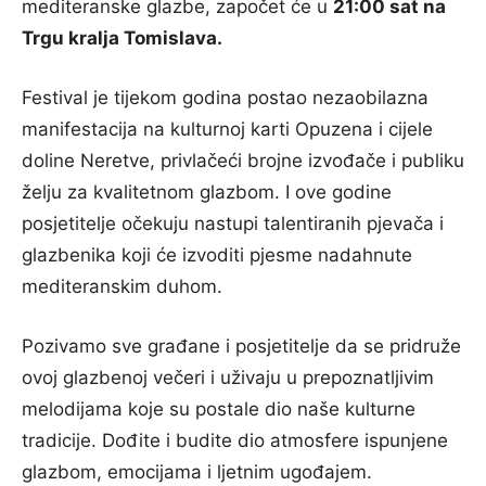
mediteranske glazbe, započet će u
21:00 sat na
Trgu kralja Tomislava.
Festival je tijekom godina postao nezaobilazna
manifestacija na kulturnoj karti Opuzena i cijele
doline Neretve, privlačeći brojne izvođače i publiku
želju za kvalitetnom glazbom. I ove godine
posjetitelje očekuju nastupi talentiranih pjevača i
glazbenika koji će izvoditi pjesme nadahnute
mediteranskim duhom.
Pozivamo sve građane i posjetitelje da se pridruže
ovoj glazbenoj večeri i uživaju u prepoznatljivim
melodijama koje su postale dio naše kulturne
tradicije. Dođite i budite dio atmosfere ispunjene
glazbom, emocijama i ljetnim ugođajem.