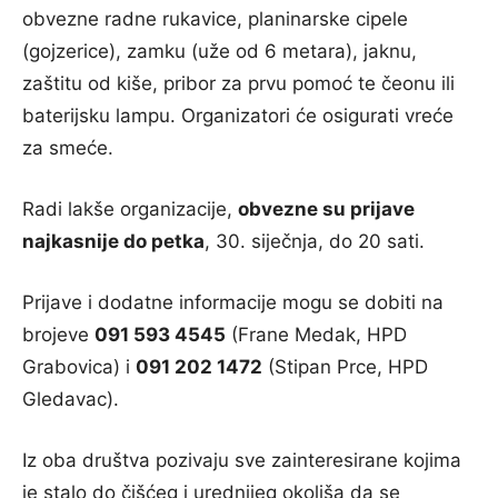
obvezne radne rukavice, planinarske cipele
(gojzerice), zamku (uže od 6 metara), jaknu,
zaštitu od kiše, pribor za prvu pomoć te čeonu ili
baterijsku lampu. Organizatori će osigurati vreće
za smeće.
Radi lakše organizacije,
obvezne su prijave
najkasnije do petka
, 30. siječnja, do 20 sati.
Prijave i dodatne informacije mogu se dobiti na
brojeve
091 593 4545
(Frane Medak, HPD
Grabovica) i
091 202 1472
(Stipan Prce, HPD
Gledavac).
Iz oba društva pozivaju sve zainteresirane kojima
je stalo do čišćeg i urednijeg okoliša da se