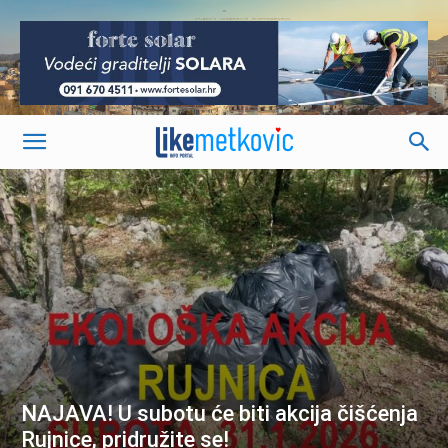
-
NAJAVA! U subotu će biti akcija čišćenja
Rujnice, pridružite se!