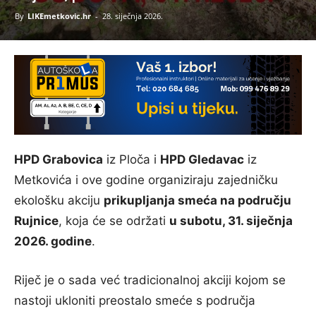
By
LIKEmetkovic.hr
-
28. siječnja 2026.
HPD Grabovica
iz Ploča i
HPD Gledavac
iz
Metkovića i ove godine organiziraju zajedničku
ekološku akciju
prikupljanja smeća na području
Rujnice
, koja će se održati
u subotu, 31. siječnja
2026. godine
.
Riječ je o sada već tradicionalnoj akciji kojom se
nastoji ukloniti preostalo smeće s područja