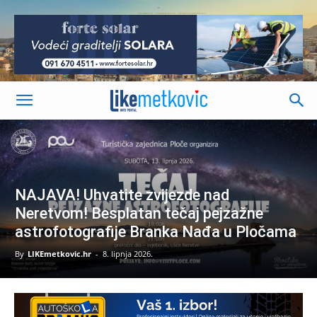
-
NAJAVA! ​Uhvatite zvijezde nad
Neretvom! Besplatan tečaj pejzažne
astrofotografije Branka Nađa u Pločama
By
LIKEmetkovic.hr
-
8. lipnja 2026.