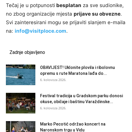
Tečaj je u potpunosti
besplatan
za sve sudionike,
no zbog organizacije mjesta
prijave su obvezne
.
Svi zainteresirani mogu se prijaviti slanjem e-maila
na:
info@visitploce.com
.
Zadnje objavljeno
OBAVIJEST! Uklonite plovila i ribolovnu
opremu s rute Maratona lađa do...
6. kolovoza 2026.
Festival tradicija u Gradskom parku donosi
okuse, običaje i baštinu Varaždinske...
6. kolovoza 2026.
Marko Pecotić održao koncert na
Naronskom trgu u Vidu