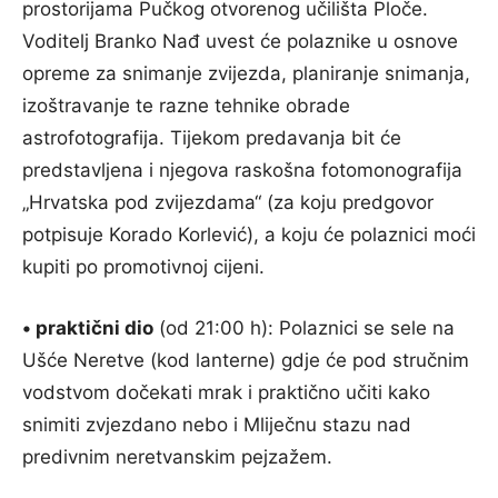
prostorijama Pučkog otvorenog učilišta Ploče.
Voditelj Branko Nađ uvest će polaznike u osnove
opreme za snimanje zvijezda, planiranje snimanja,
izoštravanje te razne tehnike obrade
astrofotografija. Tijekom predavanja bit će
predstavljena i njegova raskošna fotomonografija
„Hrvatska pod zvijezdama“ (za koju predgovor
potpisuje Korado Korlević), a koju će polaznici moći
kupiti po promotivnoj cijeni.
• ​praktični dio
(od 21:00 h): Polaznici se sele na
Ušće Neretve (kod lanterne) gdje će pod stručnim
vodstvom dočekati mrak i praktično učiti kako
snimiti zvjezdano nebo i Mliječnu stazu nad
predivnim neretvanskim pejzažem.