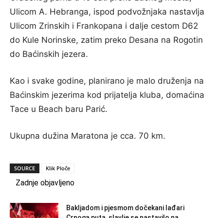
Ulicom A. Hebranga, ispod podvožnjaka nastavlja
Ulicom Zrinskih i Frankopana i dalje cestom D62
do Kule Norinske, zatim preko Desana na Rogotin
do Baćinskih jezera.
Kao i svake godine, planirano je malo druženja na
Baćinskim jezerima kod prijatelja kluba, domaćina
Tace u Beach baru Parić.
Ukupna dužina Maratona je cca. 70 km.
SOURCE
Klik Ploče
Zadnje objavljeno
Bakljadom i pjesmom dočekani lađari
Crnoga puta, slavlje se nastavilo na...