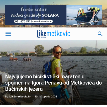
-
Najvljujemo biciklistički maraton u
spomen na Igora Penavu od Metkovića do
Baćinskih jezera
By
LIKEmetkovic.hr
-
10. listopada 2024.