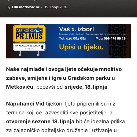
By
LIKEmetkovic.hr
-
15. lipnja 2026.
Naše najmlađe i ovoga ljeta očekuje mnoštvo
zabave, smijeha i igre u Gradskom parku u
Metkoviću
, počevši od
srijede, 18. lipnja
.
Napuhanci Vid
tijekom ljeta pripremili su niz
termina koji će razveseliti sve posjetitelje, a
otvorenje sezone 18. lipnja
bit će idealna prilika
za zajedničko obiteljsko druženje i uživanje u