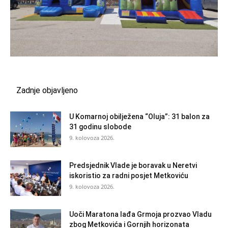
Zadnje objavljeno
U Komarnoj obilježena “Oluja”: 31 balon za
31 godinu slobode
9. kolovoza 2026.
Predsjednik Vlade je boravak u Neretvi
iskoristio za radni posjet Metkoviću
9. kolovoza 2026.
Uoči Maratona lađa Grmoja prozvao Vladu
zbog Metkovića i Gornjih horizonata