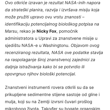
Ovo otkriće izravan je rezultat NASA-inih napora
da strateški planira, razvija i izvršava misiju koja
može pružiti upravo ovu vrstu znanosti –
identifikaciju potencijalnog biološkog potpisa na
Marsu
, rekao je
Nicky Fox
, pomoćnik
administratora u Upravi za znanstvene misije u
sjedištu NASA-e u Washingtonu.
Objavom ovog
recenziranog rezultata, NASA ove podatke stavlja
na raspolaganje široj znanstvenoj zajednici za
daljnja istraživanja kako bi se potvrdio ili
opovrgnuo njihov biološki potencijal.
Znanstveni instrumenti rovera otkrili su da se
prikupljene sedimentne stijene sastoje od gline i
mulja, koji su na Zemlji izvrsni čuvari prošlog
mikrobnog života. Također su bogate organskim