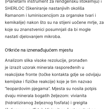
(Planetarni instrument za rendgensku litokemiju) i
SHERLOC (Skeniranje nastanjivih okoliša
Ramanom i luminiscencijom za organske tvari i
kemikalije) nakon što su na stijeni uočene mrlje, za
koje su znanstvenici posumnjali da bi mogle
nastati djelovanjem mikroba.
Otkriće na iznenađujućem mjestu
Analizom slika visoke rezolucije, pronađen
je izrazit uzorak minerala raspoređenih u
reakcijske fronte (točke kontakta gdje se odvijaju
kemijske i fizičke reakcije) koje je tim nazvao
“leopardovim pjegama”. Mjesta su nosila potpis
dvaju minerala bogatih željezom: vivianita
(hidratiziranog željeznog fosfata) i greigita