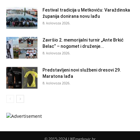
Festival tradicija u Metkoviću: Varaždinska
županija donirana novu lađu
8. kolovoza 2026.
Završio 2. memorijalni turnir „Ante Brkić
Belac“ – nogomet i druženje...
8. kolovoza 2026.
Predstavljeni novi službeni dresovi 29.
Maratona lađa
8. kolovoza 2026.
© 2015-2024 LIKEmetkovic.hr