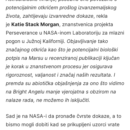
potencijalnim otkrićem prošlog izvanzemaljskog
života, zahtijevaju izvanredne dokaze
, rekla
je
Katie Stack Morgan
, znanstvenica projekta
Perseverance u NASA-inom Laboratoriju za mlazni
pogon u Južnoj Kaliforniji.
Objavljivanje tako
značajnog otkrića kao što je potencijalni biološki
potpis na Marsu u recenziranoj publikaciji ključan
je korak u znanstvenom procesu jer osigurava
rigoroznost, valjanost i značaj naših rezultata. I
premda su abiotička objašnjenja za ono što vidimo
na Bright Angelu manje vjerojatna s obzirom na
nalaze rada, ne možemo ih isključiti.
Sad je na NASA-i da pronađe čvrste dokaze, a to
bismo mogli dobiti kad se prikupljeni uzorci vrate