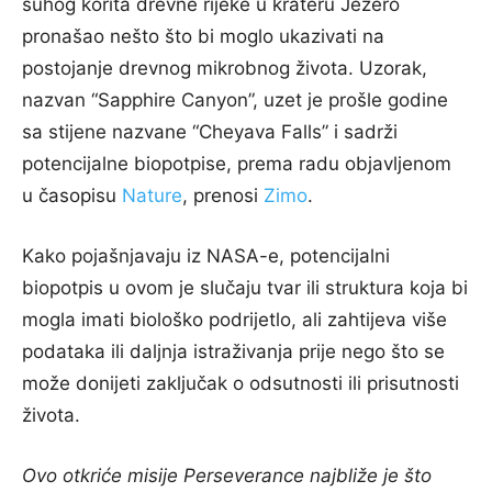
suhog korita drevne rijeke u krateru Jezero
pronašao nešto što bi moglo ukazivati na
postojanje drevnog mikrobnog života. Uzorak,
nazvan “Sapphire Canyon”, uzet je prošle godine
sa stijene nazvane “Cheyava Falls” i sadrži
potencijalne biopotpise, prema radu objavljenom
u časopisu
Nature
, prenosi
Zimo
.
Kako pojašnjavaju iz NASA-e, potencijalni
biopotpis u ovom je slučaju tvar ili struktura koja bi
mogla imati biološko podrijetlo, ali zahtijeva više
podataka ili daljnja istraživanja prije nego što se
može donijeti zaključak o odsutnosti ili prisutnosti
života.
Ovo otkriće misije Perseverance najbliže je što