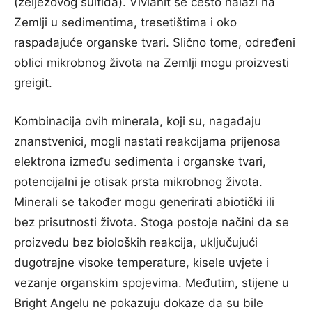
(željezovog sulfida). Vivianit se često nalazi na
Zemlji u sedimentima, tresetištima i oko
raspadajuće organske tvari. Slično tome, određeni
oblici mikrobnog života na Zemlji mogu proizvesti
greigit.
Kombinacija ovih minerala, koji su, nagađaju
znanstvenici, mogli nastati reakcijama prijenosa
elektrona između sedimenta i organske tvari,
potencijalni je otisak prsta mikrobnog života.
Minerali se također mogu generirati abiotički ili
bez prisutnosti života. Stoga postoje načini da se
proizvedu bez bioloških reakcija, uključujući
dugotrajne visoke temperature, kisele uvjete i
vezanje organskim spojevima. Međutim, stijene u
Bright Angelu ne pokazuju dokaze da su bile