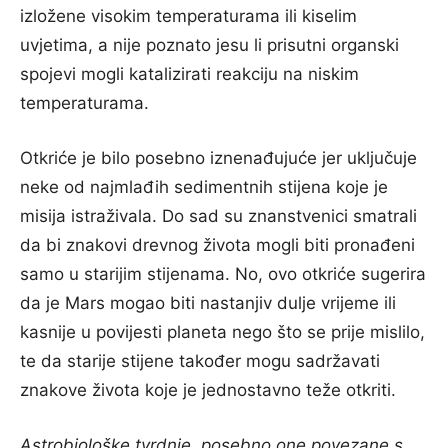
izložene visokim temperaturama ili kiselim
uvjetima, a nije poznato jesu li prisutni organski
spojevi mogli katalizirati reakciju na niskim
temperaturama.
Otkriće je bilo posebno iznenađujuće jer uključuje
neke od najmlađih sedimentnih stijena koje je
misija istraživala. Do sad su znanstvenici smatrali
da bi znakovi drevnog života mogli biti pronađeni
samo u starijim stijenama. No, ovo otkriće sugerira
da je Mars mogao biti nastanjiv dulje vrijeme ili
kasnije u povijesti planeta nego što se prije mislilo,
te da starije stijene također mogu sadržavati
znakove života koje je jednostavno teže otkriti.
Astrobiološke tvrdnje, posebno one povezane s