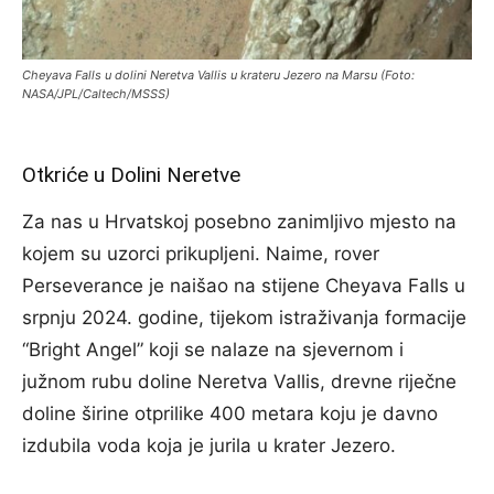
Cheyava Falls u dolini Neretva Vallis u krateru Jezero na Marsu (Foto:
NASA/JPL/Caltech/MSSS)
Otkriće u Dolini Neretve
Za nas u Hrvatskoj posebno zanimljivo mjesto na
kojem su uzorci prikupljeni. Naime, rover
Perseverance je naišao na stijene Cheyava Falls u
srpnju 2024. godine, tijekom istraživanja formacije
“Bright Angel” koji se nalaze na sjevernom i
južnom rubu doline Neretva Vallis, drevne riječne
doline širine otprilike 400 metara koju je davno
izdubila voda koja je jurila u krater Jezero.