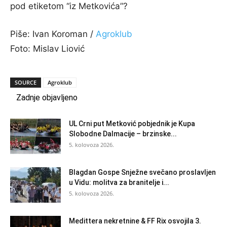
pod etiketom “iz Metkovića”?
Piše: Ivan Koroman /
Agroklub
Foto: Mislav Liović
SOURCE
Agroklub
Zadnje objavljeno
UL Crni put Metković pobjednik je Kupa
Slobodne Dalmacije – brzinske...
5. kolovoza 2026.
Blagdan Gospe Snježne svečano proslavljen
u Vidu: molitva za branitelje i...
5. kolovoza 2026.
Medittera nekretnine & FF Rix osvojila 3.