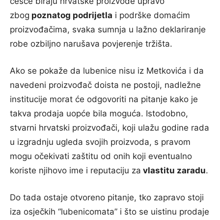
češće biraju hrvatske proizvode upravo
zbog
poznatog podrijetla
i podrške domaćim
proizvođačima, svaka sumnja u lažno deklariranje
robe ozbiljno narušava povjerenje tržišta.
Ako se pokaže da lubenice nisu iz Metkovića i da
navedeni proizvođač doista ne postoji, nadležne
institucije morat će odgovoriti na pitanje kako je
takva prodaja uopće bila moguća. Istodobno,
stvarni hrvatski proizvođači, koji ulažu godine rada
u izgradnju ugleda svojih proizvoda, s pravom
mogu očekivati zaštitu od onih koji eventualno
koriste njihovo ime i reputaciju za
vlastitu zaradu
.
Do tada ostaje otvoreno pitanje, tko zapravo stoji
iza osječkih “lubenicomata” i što se uistinu prodaje