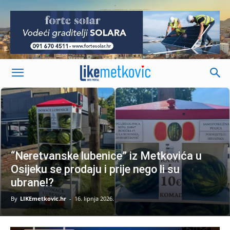
-
“Neretvanske lubenice” iz Metkovića u
Osijeku se prodaju i prije nego li su
ubrane!?
By
LIKEmetkovic.hr
-
16. lipnja 2026.