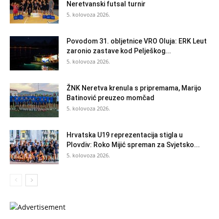
Neretvanski futsal turnir
5. kolovoza 2026.
Povodom 31. obljetnice VRO Oluja: ERK Leut
zaronio zastave kod Pelješkog...
5. kolovoza 2026.
ŽNK Neretva krenula s pripremama, Marijo
Batinović preuzeo momčad
5. kolovoza 2026.
Hrvatska U19 reprezentacija stigla u
Plovdiv: Roko Mijić spreman za Svjetsko...
5. kolovoza 2026.