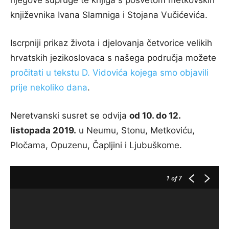
njegove supruge te knjiga s posvetom metkovskih
književnika Ivana Slamniga i Stojana Vučićevića.
Iscrpniji prikaz života i djelovanja četvorice velikih
hrvatskih jezikoslovaca s našega područja možete
pročitati u tekstu D. Vidovića kojega smo objavili
prije nekoliko dana
.
Neretvanski susret se odvija
od 10. do 12.
listopada 2019.
u Neumu, Stonu, Metkoviću,
Pločama, Opuzenu, Čapljini i Ljubuškome.
1
of 7