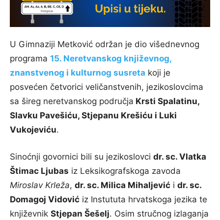
U Gimnaziji Metković održan je dio višednevnog
programa
15. Neretvanskog književnog,
znanstvenog i kulturnog susreta
koji je
posvećen četvorici veličanstvenih, jezikoslovcima
sa šireg neretvanskog područja
Krsti Spalatinu,
Slavku Pavešiću, Stjepanu Krešiću i Luki
Vukojeviću
.
Sinoćnji govornici bili su jezikoslovci
dr. sc. Vlatka
Štimac Ljubas
iz Leksikografskoga zavoda
Miroslav Krleža
,
dr. sc. Milica Mihaljević
i
dr. sc.
Domagoj Vidović
iz Instututa hrvatskoga jezika te
književnik
Stjepan Šešelj
. Osim stručnog izlaganja