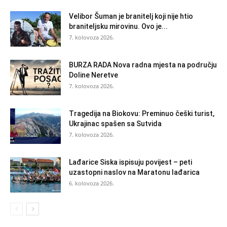
Velibor Šuman je branitelj koji nije htio
braniteljsku mirovinu. Ovo je...
7. kolovoza 2026.
BURZA RADA Nova radna mjesta na području
Doline Neretve
7. kolovoza 2026.
Tragedija na Biokovu: Preminuo češki turist,
Ukrajinac spašen sa Sutvida
7. kolovoza 2026.
Lađarice Siska ispisuju povijest – peti
uzastopni naslov na Maratonu lađarica
6. kolovoza 2026.