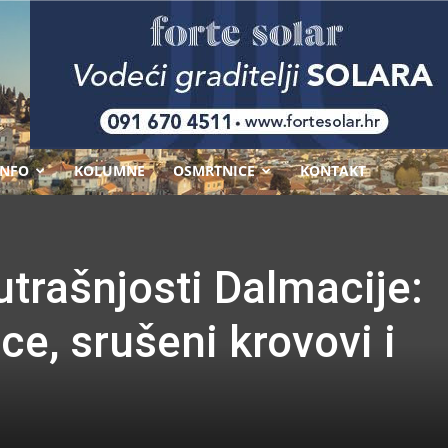
-
INFO
KOLUMNE
OSMRTNICE
KONTAKT
trašnjosti Dalmacije:
ce, srušeni krovovi i