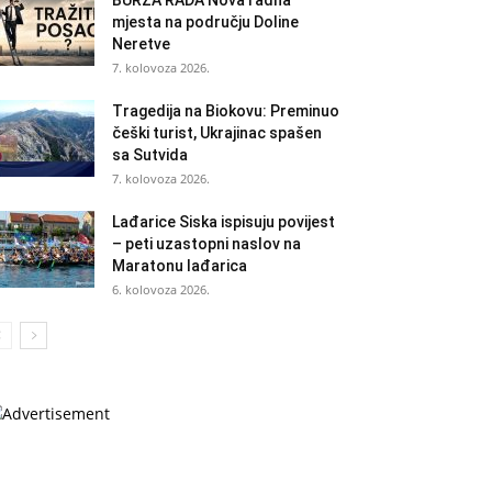
BURZA RADA Nova radna
mjesta na području Doline
Neretve
7. kolovoza 2026.
Tragedija na Biokovu: Preminuo
češki turist, Ukrajinac spašen
sa Sutvida
7. kolovoza 2026.
Lađarice Siska ispisuju povijest
– peti uzastopni naslov na
Maratonu lađarica
6. kolovoza 2026.