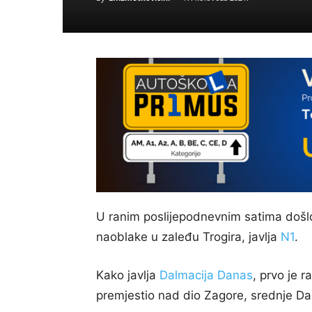
U ranim poslijepodnevnim satima došlo
naoblake u zaleđu Trogira, javlja
N1
.
Kako javlja
Dalmacija Danas
, prvo je 
premjestio nad dio Zagore, srednje Dal