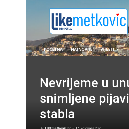
likemetkovic.hr
POČETNA
NAJNOVIJE
VIJESTI
Nevrijeme u unu
snimljene pijavi
stabla
By
LIKEmetkovic.hr
-
17. kolovoza 2021.