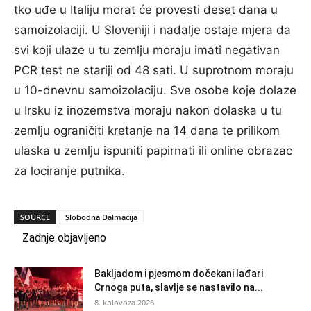
tko uđe u Italiju morat će provesti deset dana u
samoizolaciji. U Sloveniji i nadalje ostaje mjera da
svi koji ulaze u tu zemlju moraju imati negativan
PCR test ne stariji od 48 sati. U suprotnom moraju
u 10-dnevnu samoizolaciju. Sve osobe koje dolaze
u Irsku iz inozemstva moraju nakon dolaska u tu
zemlju ograničiti kretanje na 14 dana te prilikom
ulaska u zemlju ispuniti papirnati ili online obrazac
za lociranje putnika.
SOURCE
Slobodna Dalmacija
Zadnje objavljeno
Bakljadom i pjesmom dočekani lađari
Crnoga puta, slavlje se nastavilo na...
8. kolovoza 2026.