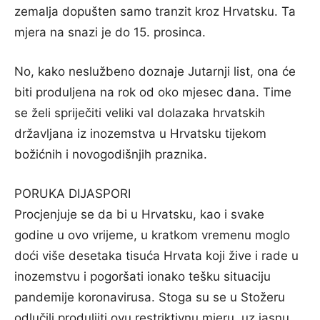
zemalja dopušten samo tranzit kroz Hrvatsku. Ta
mjera na snazi je do 15. prosinca.
No, kako neslužbeno doznaje Jutarnji list, ona će
biti produljena na rok od oko mjesec dana. Time
se želi spriječiti veliki val dolazaka hrvatskih
državljana iz inozemstva u Hrvatsku tijekom
božićnih i novogodišnjih praznika.
PORUKA DIJASPORI
Procjenjuje se da bi u Hrvatsku, kao i svake
godine u ovo vrijeme, u kratkom vremenu moglo
doći više desetaka tisuća Hrvata koji žive i rade u
inozemstvu i pogoršati ionako tešku situaciju
pandemije koronavirusa. Stoga su se u Stožeru
odlučili produljiti ovu restriktivnu mjeru, uz jasnu