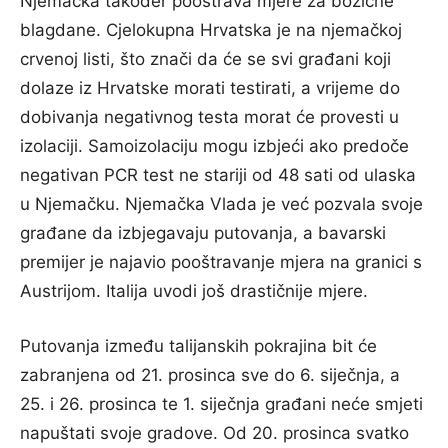
Njemačka također pooštrava mjere za božićne
blagdane. Cjelokupna Hrvatska je na njemačkoj
crvenoj listi, što znači da će se svi građani koji
dolaze iz Hrvatske morati testirati, a vrijeme do
dobivanja negativnog testa morat će provesti u
izolaciji. Samoizolaciju mogu izbjeći ako predoče
negativan PCR test ne stariji od 48 sati od ulaska
u Njemačku. Njemačka Vlada je već pozvala svoje
građane da izbjegavaju putovanja, a bavarski
premijer je najavio pooštravanje mjera na granici s
Austrijom. Italija uvodi još drastičnije mjere.
Putovanja između talijanskih pokrajina bit će
zabranjena od 21. prosinca sve do 6. siječnja, a
25. i 26. prosinca te 1. siječnja građani neće smjeti
napuštati svoje gradove. Od 20. prosinca svatko