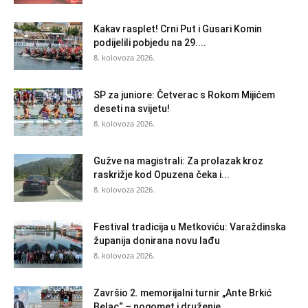
Kakav rasplet! Crni Put i Gusari Komin
podijelili pobjedu na 29....
8. kolovoza 2026.
SP za juniore: Četverac s Rokom Mijićem
deseti na svijetu!
8. kolovoza 2026.
Gužve na magistrali: Za prolazak kroz
raskrižje kod Opuzena čeka i...
8. kolovoza 2026.
Festival tradicija u Metkoviću: Varaždinska
županija donirana novu lađu
8. kolovoza 2026.
Završio 2. memorijalni turnir „Ante Brkić
Belac“ – nogomet i druženje...