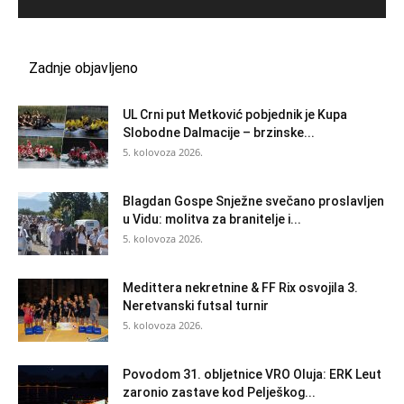
Zadnje objavljeno
UL Crni put Metković pobjednik je Kupa
Slobodne Dalmacije – brzinske...
5. kolovoza 2026.
Blagdan Gospe Snježne svečano proslavljen
u Vidu: molitva za branitelje i...
5. kolovoza 2026.
Medittera nekretnine & FF Rix osvojila 3.
Neretvanski futsal turnir
5. kolovoza 2026.
Povodom 31. obljetnice VRO Oluja: ERK Leut
zaronio zastave kod Pelješkog...