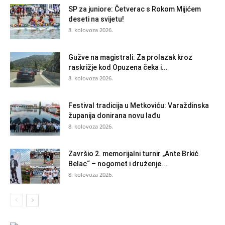
SP za juniore: Četverac s Rokom Mijićem
deseti na svijetu!
8. kolovoza 2026.
Gužve na magistrali: Za prolazak kroz
raskrižje kod Opuzena čeka i...
8. kolovoza 2026.
Festival tradicija u Metkoviću: Varaždinska
županija donirana novu lađu
8. kolovoza 2026.
Završio 2. memorijalni turnir „Ante Brkić
Belac“ – nogomet i druženje...
8. kolovoza 2026.