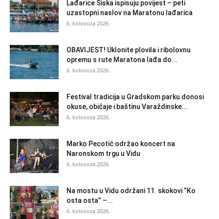
Lađarice Siska ispisuju povijest – peti
uzastopni naslov na Maratonu lađarica
6. kolovoza 2026.
OBAVIJEST! Uklonite plovila i ribolovnu
opremu s rute Maratona lađa do...
6. kolovoza 2026.
Festival tradicija u Gradskom parku donosi
okuse, običaje i baštinu Varaždinske...
6. kolovoza 2026.
Marko Pecotić održao koncert na
Naronskom trgu u Vidu
6. kolovoza 2026.
Na mostu u Vidu održani 11. skokovi “Ko
osta osta” –...
6. kolovoza 2026.