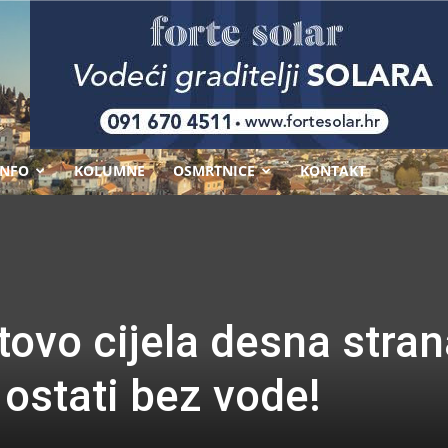
-
INFO
KOLUMNE
OSMRTNICE
KONTAKT
ovo cijela desna stran
ostati bez vode!