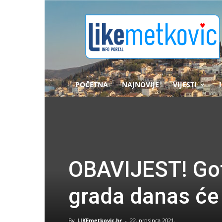
likemetkovic.hr
POČETNA
NAJNOVIJE
VIJESTI
OBAVIJEST! Got
grada danas će 
By
LIKEmetkovic.hr
-
22. prosinca 2021.