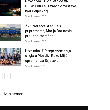
Povodom 31. obljetnice VRO
Oluja: ERK Leut zaronio zastave
kod Pelješkog...
5. kolovoza 2026.
ŽNK Neretva krenula s
pripremama, Marijo Batinović
preuzeo momčad
5. kolovoza 2026.
Hrvatska U19 reprezentacija
stigla u Plovdiv: Roko Mijić
spreman za Svjetsko...
5. kolovoza 2026.