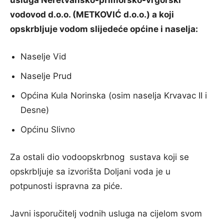
usluga Neretvansko-primorsko-vrgorski
vodovod d.o.o. (METKOVIĆ d.o.o.) a koji
opskrbljuje vodom slijedeće općine i naselja:
Naselje Vid
Naselje Prud
Općina Kula Norinska (osim naselja Krvavac II i
Desne)
Općinu Slivno
Za ostali dio vodoopskrbnog sustava koji se
opskrbljuje sa izvorišta Doljani voda je u
potpunosti ispravna za piće.
Javni isporučitelj vodnih usluga na cijelom svom