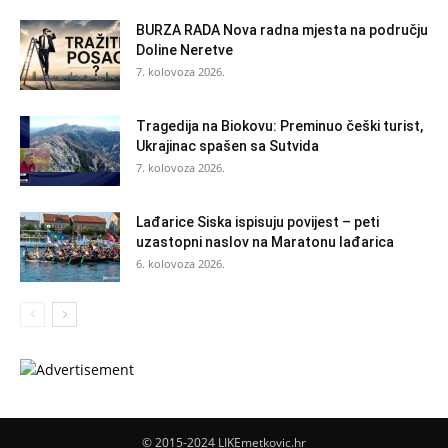
BURZA RADA Nova radna mjesta na području
Doline Neretve
7. kolovoza 2026.
Tragedija na Biokovu: Preminuo češki turist,
Ukrajinac spašen sa Sutvida
7. kolovoza 2026.
Lađarice Siska ispisuju povijest – peti
uzastopni naslov na Maratonu lađarica
6. kolovoza 2026.
© 2015-2024 LIKEmetkovic.hr