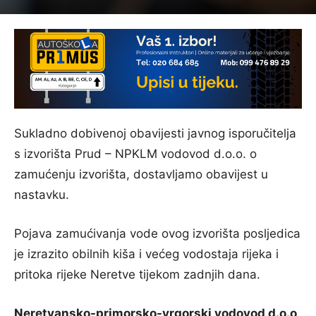
Sukladno dobivenoj obavijesti javnog isporučitelja
s izvorišta Prud – NPKLM vodovod d.o.o. o
zamućenju izvorišta, dostavljamo obavijest u
nastavku.
Pojava zamućivanja vode ovog izvorišta posljedica
je izrazito obilnih kiša i većeg vodostaja rijeka i
pritoka rijeke Neretve tijekom zadnjih dana.
Neretvansko-primorsko-vrgorski vodovod d.o.o
.