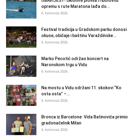
OBAVIJEST! Uklonite plovila i ribolovnu
opremu s rute Maratona lađa do...
6. kolovoza 2026.
Festival tradicija u Gradskom parku donosi
okuse, običaje i baštinu Varaždinske...
6. kolovoza 2026.
Marko Pecotić održao koncert na
Naronskom trgu u Vidu
6. kolovoza 2026.
Na mostu u Vidu održani 11. skokovi “Ko
osta osta” –...
6. kolovoza 2026.
Bronca iz Barcelone: Vida Batinovića primio
gradonačelnik Milan
6. kolovoza 2026.