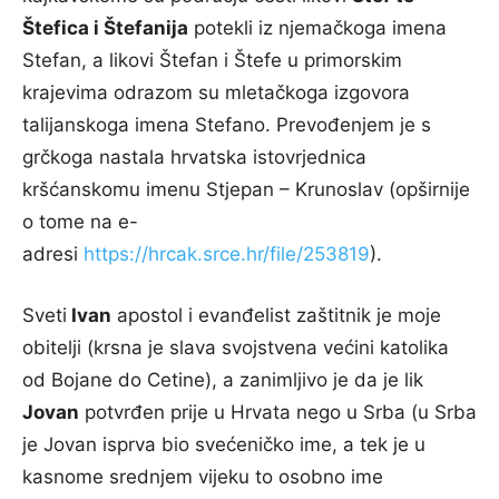
Štefica i Štefanija
potekli iz njemačkoga imena
Stefan, a likovi Štefan i Štefe u primorskim
krajevima odrazom su mletačkoga izgovora
talijanskoga imena Stefano. Prevođenjem je s
grčkoga nastala hrvatska istovrjednica
kršćanskomu imenu Stjepan – Krunoslav (opširnije
o tome na e-
adresi
https://hrcak.srce.hr/file/253819
).
Sveti
Ivan
apostol i evanđelist zaštitnik je moje
obitelji (krsna je slava svojstvena većini katolika
od Bojane do Cetine), a zanimljivo je da je lik
Jovan
potvrđen prije u Hrvata nego u Srba (u Srba
je Jovan isprva bio svećeničko ime, a tek je u
kasnome srednjem vijeku to osobno ime