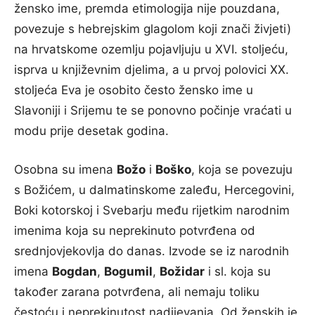
žensko ime, premda etimologija nije pouzdana,
povezuje s hebrejskim glagolom koji znači živjeti)
na hrvatskome ozemlju pojavljuju u XVI. stoljeću,
isprva u književnim djelima, a u prvoj polovici XX.
stoljeća Eva je osobito često žensko ime u
Slavoniji i Srijemu te se ponovno počinje vraćati u
modu prije desetak godina.
Osobna su imena
Božo
i
Boško
, koja se povezuju
s Božićem, u dalmatinskome zaleđu, Hercegovini,
Boki kotorskoj i Svebarju među rijetkim narodnim
imenima koja su neprekinuto potvrđena od
srednjovjekovlja do danas. Izvode se iz narodnih
imena
Bogdan
,
Bogumil
,
Božidar
i sl. koja su
također zarana potvrđena, ali nemaju toliku
čestoću i neprekinutost nadijevanja. Od ženskih je