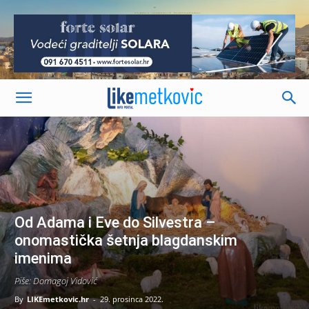
-
Od Adama i Eve do Silvestra –
onomastička šetnja blagdanskim
imenima
Piše: Domagoj Vidović
By
LIKEmetkovic.hr
-
29. prosinca 2022.