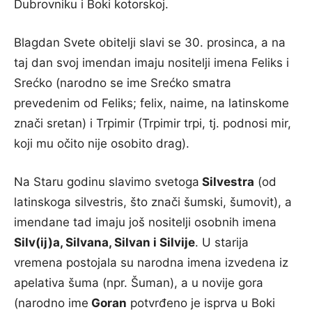
Dubrovniku i Boki kotorskoj.
Blagdan Svete obitelji slavi se 30. prosinca, a na
taj dan svoj imendan imaju nositelji imena Feliks i
Srećko (narodno se ime Srećko smatra
prevedenim od Feliks; felix, naime, na latinskome
znači sretan) i Trpimir (Trpimir trpi, tj. podnosi mir,
koji mu očito nije osobito drag).
Na Staru godinu slavimo svetoga
Silvestra
(od
latinskoga silvestris, što znači šumski, šumovit), a
imendane tad imaju još nositelji osobnih imena
Silv(ij)a, Silvana, Silvan i Silvije
. U starija
vremena postojala su narodna imena izvedena iz
apelativa šuma (npr. Šuman), a u novije gora
(narodno ime
Goran
potvrđeno je isprva u Boki