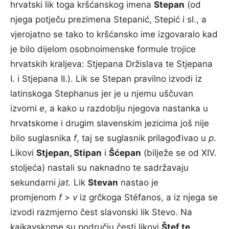
hrvatski lik toga kršćanskog imena
Stepan
(od
njega potječu prezimena Stepanić, Stepić i sl., a
vjerojatno se tako to kršćansko ime izgovaralo kad
je bilo dijelom osobnoimenske formule trojice
hrvatskih kraljeva: Stjepana Držislava te Stjepana
I. i Stjepana II.). Lik se Stepan pravilno izvodi iz
latinskoga Stephanus jer je u njemu uščuvan
izvorni
e
, a kako u razdoblju njegova nastanka u
hrvatskome i drugim slavenskim jezicima još nije
bilo suglasnika
f
, taj se suglasnik prilagođivao u
p
.
Likovi
Stjepan, Stipan
i
Šćepan
(bilježe se od XIV.
stoljeća) nastali su naknadno te sadržavaju
sekundarni
jat.
Lik
Stevan
nastao je
promjenom
f
>
v
iz grčkoga Stéfanos, a iz njega se
izvodi razmjerno čest slavonski lik Stevo. Na
kajkavskome su području česti likovi
Štef te