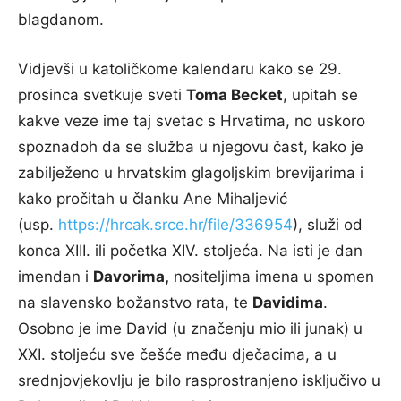
blagdanom.
Vidjevši u katoličkome kalendaru kako se 29.
prosinca svetkuje sveti
Toma Becket
, upitah se
kakve veze ime taj svetac s Hrvatima, no uskoro
spoznadoh da se služba u njegovu čast, kako je
zabilježeno u hrvatskim glagoljskim brevijarima i
kako pročitah u članku Ane Mihaljević
(usp.
https://hrcak.srce.hr/file/336954
), služi od
konca XIII. ili početka XIV. stoljeća. Na isti je dan
imendan i
Davorima,
nositeljima imena u spomen
na slavensko božanstvo rata, te
Davidima
.
Osobno je ime David (u značenju mio ili junak) u
XXI. stoljeću sve češće među dječacima, a u
srednjovjekovlju je bilo rasprostranjeno isključivo u