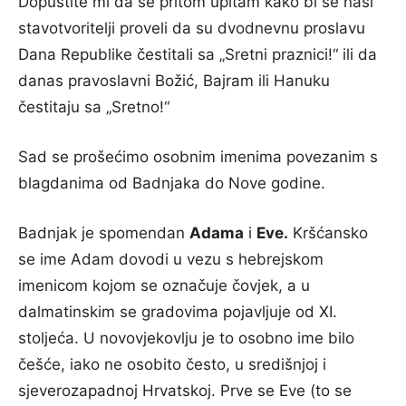
Dopustite mi da se pritom upitam kako bi se naši
stavotvoritelji proveli da su dvodnevnu proslavu
Dana Republike čestitali sa „Sretni praznici!“ ili da
danas pravoslavni Božić, Bajram ili Hanuku
čestitaju sa „Sretno!“
Sad se prošećimo osobnim imenima povezanim s
blagdanima od Badnjaka do Nove godine.
Badnjak je spomendan
Adama
i
Eve.
Kršćansko
se ime Adam dovodi u vezu s hebrejskom
imenicom kojom se označuje čovjek, a u
dalmatinskim se gradovima pojavljuje od XI.
stoljeća. U novovjekovlju je to osobno ime bilo
češće, iako ne osobito često, u središnjoj i
sjeverozapadnoj Hrvatskoj. Prve se Eve (to se