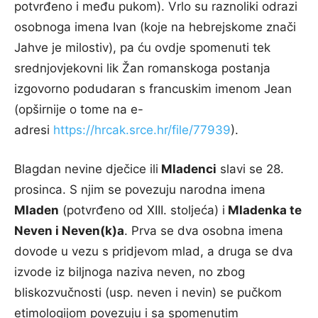
potvrđeno i među pukom). Vrlo su raznoliki odrazi
osobnoga imena Ivan (koje na hebrejskome znači
Jahve je milostiv), pa ću ovdje spomenuti tek
srednjovjekovni lik Žan romanskoga postanja
izgovorno podudaran s francuskim imenom Jean
(opširnije o tome na e-
adresi
https://hrcak.srce.hr/file/77939
).
Blagdan nevine dječice ili
Mladenci
slavi se 28.
prosinca. S njim se povezuju narodna imena
Mladen
(potvrđeno od XIII. stoljeća) i
Mladenka te
Neven i Neven(k)a
. Prva se dva osobna imena
dovode u vezu s pridjevom mlad, a druga se dva
izvode iz biljnoga naziva neven, no zbog
bliskozvučnosti (usp. neven i nevin) se pučkom
etimologijom povezuju i sa spomenutim