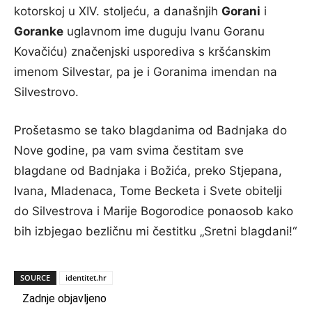
kotorskoj u XIV. stoljeću, a današnjih
Gorani
i
Goranke
uglavnom ime duguju Ivanu Goranu
Kovačiću) značenjski usporediva s kršćanskim
imenom Silvestar, pa je i Goranima imendan na
Silvestrovo.
Prošetasmo se tako blagdanima od Badnjaka do
Nove godine, pa vam svima čestitam sve
blagdane od Badnjaka i Božića, preko Stjepana,
Ivana, Mladenaca, Tome Becketa i Svete obitelji
do Silvestrova i Marije Bogorodice ponaosob kako
bih izbjegao bezličnu mi čestitku „Sretni blagdani!“
SOURCE
identitet.hr
Zadnje objavljeno