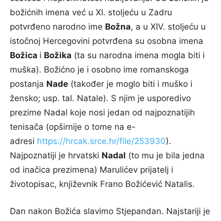
božićnih imena već u XI. stoljeću u Zadru
potvrđeno narodno ime
Božna
, a u XIV. stoljeću u
istočnoj Hercegovini potvrđena su osobna imena
Božica
i
Božika
(ta su narodna imena mogla biti i
muška). Božićno je i osobno ime romanskoga
postanja
Nade
(također je moglo biti i muško i
žensko; usp. tal. Natale). S njim je usporedivo
prezime Nadal koje nosi jedan od najpoznatijih
tenisača (opširnije o tome na e-
adresi
https://hrcak.srce.hr/file/253930
).
Najpoznatiji je hrvatski
Nadal
(to mu je bila jedna
od inačica prezimena) Marulićev prijatelj i
životopisac, književnik Frano Božićević Natalis.
Dan nakon Božića slavimo Stjepandan. Najstariji je