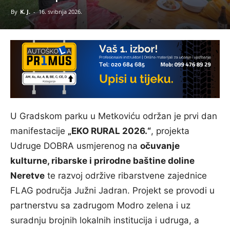
By
K. J.
-
16. svibnja 2026.
U Gradskom parku u Metkoviću održan je prvi dan
manifestacije
„EKO RURAL 2026.“
, projekta
Udruge DOBRA usmjerenog na
očuvanje
kulturne, ribarske i prirodne baštine doline
Neretve
te razvoj održive ribarstvene zajednice
FLAG područja Južni Jadran. Projekt se provodi u
partnerstvu sa zadrugom Modro zelena i uz
suradnju brojnih lokalnih institucija i udruga, a