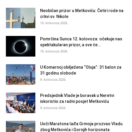
Neobičan prizor u Metkoviću: Četiri rode na
crkvi sv. Nikole
10. kolovoza 2026.
Pomrčina Sunca 12. kolovoza: očekuje nas
spektakularan prizor, a sve će...
10. kolovoza 2026.
U Komarnoj obilježena “Oluja”: 31 balon za
31 godinu slobode
9. kolovoza 2026.
Predsjednik Vlade je boravak u Neretvi
iskoristio za radni posjet Metkoviću
9. kolovoza 2026.
Uoči Maratona lađa Grmoja prozvao Vladu
zbog Metkovića i Gornjih horizonata