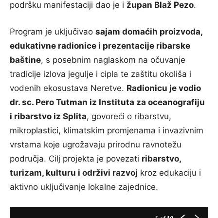
podršku manifestaciji dao je i
župan Blaž Pezo
.
Program je uključivao
sajam domaćih proizvoda,
edukativne radionice i prezentacije ribarske
baštine
, s posebnim naglaskom na očuvanje
tradicije izlova jegulje i cipla te zaštitu okoliša i
vodenih ekosustava Neretve.
Radionicu je vodio
dr. sc. Pero Tutman iz Instituta za oceanografiju
i ribarstvo iz Splita
, govoreći o ribarstvu,
mikroplastici, klimatskim promjenama i invazivnim
vrstama koje ugrožavaju prirodnu ravnotežu
područja. Cilj projekta je povezati
ribarstvo,
turizam, kulturu i održivi razvoj
kroz edukaciju i
aktivno uključivanje lokalne zajednice.