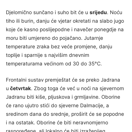
Djelomično sunčano i suho bit će u
srijedu
. Noću
tiho ili burin, danju će vjetar okretati na slabo jugo
koje će kasno poslijepodne i navečer ponegdje na
moru biti umjereno do pojačano. Jutarnje
temperature zraka bez veće promjene, danju
toplije i sparnije s najvišim dnevnim
temperaturama većinom od 30 do 35°C.
Frontalni sustav premještat će se preko Jadrana
u
četvrtak
. Zbog toga će već u noći na sjevernom
Jadranu biti kiše, pljuskova i grmljavine. Oborine
će rano ujutro stići do sjeverne Dalmacije, a
sredinom dana do srednje, proširit će se popodne
i na ostatak. Oborine će biti neravnomjerno
raspoređene, ali lokalno će biti izraženijeg