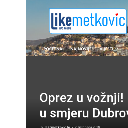
likemetkovic.hr
POČETNA
NAJNOVIJE
VIJESTI
Oprez u vožnji!
u smjeru Dubro
By
LIKEmetkovic.hr
-
2. listopada 2018.