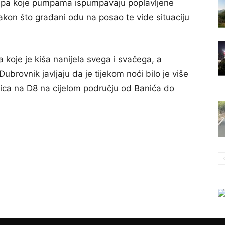
rupa koje pumpama ispumpavaju poplavljene
nakon što građani odu na posao te vide situaciju
a koje je kiša nanijela svega i svačega, a
ubrovnik javljaju da je tijekom noći bilo je više
nica na D8 na cijelom području od Banića do