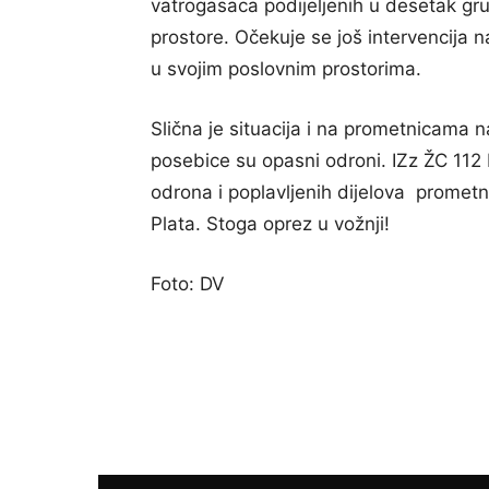
vatrogasaca podijeljenih u desetak g
prostore. Očekuje se još intervencija 
u svojim poslovnim prostorima.
Slična je situacija i na prometnicama n
posebice su opasni odroni. IZz ŽC 112 D
odrona i poplavljenih dijelova promet
Plata. Stoga oprez u vožnji!
Foto: DV