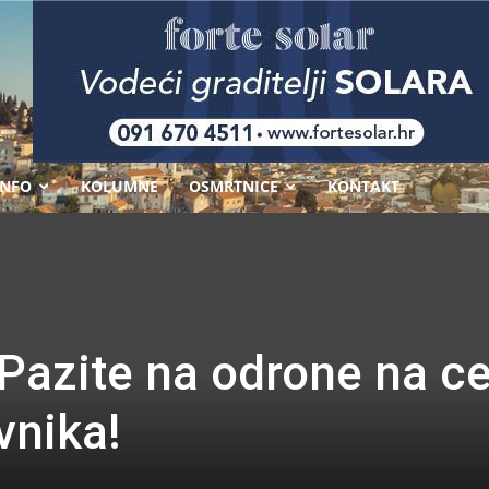
-
INFO
KOLUMNE
OSMRTNICE
KONTAKT
 Pazite na odrone na ce
vnika!