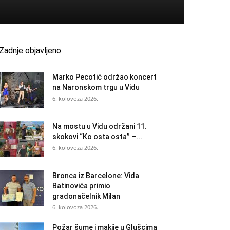
Zadnje objavljeno
Marko Pecotić održao koncert
na Naronskom trgu u Vidu
6. kolovoza 2026.
Na mostu u Vidu održani 11.
skokovi “Ko osta osta” –...
6. kolovoza 2026.
Bronca iz Barcelone: Vida
Batinovića primio
gradonačelnik Milan
6. kolovoza 2026.
Požar šume i makije u Glušcima