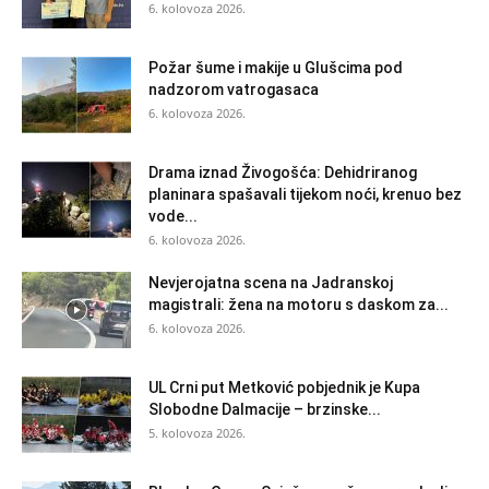
6. kolovoza 2026.
Požar šume i makije u Glušcima pod
nadzorom vatrogasaca
6. kolovoza 2026.
Drama iznad Živogošća: Dehidriranog
planinara spašavali tijekom noći, krenuo bez
vode...
6. kolovoza 2026.
Nevjerojatna scena na Jadranskoj
magistrali: žena na motoru s daskom za...
6. kolovoza 2026.
UL Crni put Metković pobjednik je Kupa
Slobodne Dalmacije – brzinske...
5. kolovoza 2026.