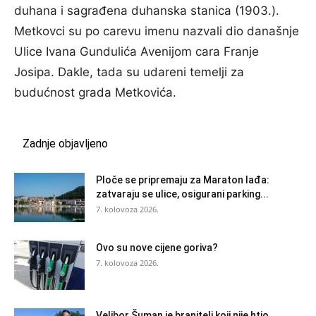
duhana i sagrađena duhanska stanica (1903.).
Metkovci su po carevu imenu nazvali dio današnje
Ulice Ivana Gundulića Avenijom cara Franje
Josipa. Dakle, tada su udareni temelji za
budućnost grada Metkovića.
Zadnje objavljeno
Ploče se pripremaju za Maraton lađa:
zatvaraju se ulice, osigurani parking...
7. kolovoza 2026.
Ovo su nove cijene goriva?
7. kolovoza 2026.
Velibor Šuman je branitelj koji nije htio