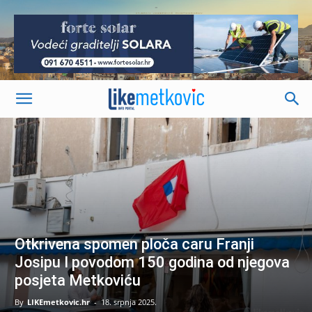
-
Otkrivena spomen ploča caru Franji
Josipu I povodom 150 godina od njegova
posjeta Metkoviću
By
LIKEmetkovic.hr
-
18. srpnja 2025.