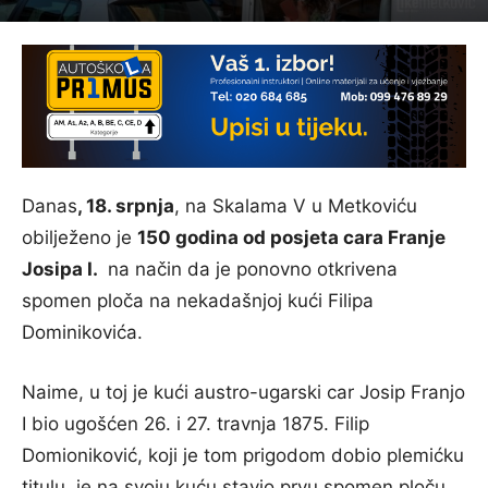
Danas
, 18. srpnja
, na Skalama V u Metkoviću
obilježeno je
150 godina od posjeta cara Franje
Josipa I.
na način da je ponovno otkrivena
spomen ploča na nekadašnjoj kući Filipa
Dominikovića.
Naime, u toj je kući austro-ugarski car Josip Franjo
I bio ugošćen 26. i 27. travnja 1875. Filip
Domioniković, koji je tom prigodom dobio plemićku
titulu, je na svoju kuću stavio prvu spomen ploču