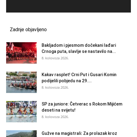
Zadnje objavljeno
Bakljadom i pjesmom dočekani lađari
Crnoga puta, slavlje se nastavilo na...
8. kolovoza 2026.
Kakav rasplet! Crni Put i Gusari Komin
podijelili pobjedu na 29....
8. kolovoza 2026.
SP za juniore: Četverac s Rokom Mijićem
deseti na svijetu!
8. kolovoza 2026.
Gužve na magistrali: Za prolazak kroz