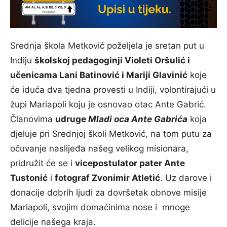
Srednja škola Metković poželjela je sretan put u
Indiju
školskoj pedagoginji Violeti Oršulić i
učenicama Lani Batinović i Mariji Glavinić
koje
će iduća dva tjedna provesti u Indiji, volontirajući u
župi Mariapoli koju je osnovao otac Ante Gabrić.
Članovima
udruge
Mladi oca Ante Gabrića
koja
djeluje pri Srednjoj školi Metković, na tom putu za
očuvanje naslijeđa našeg velikog misionara,
pridružit će se i
vicepostulator pater Ante
Tustonić
i
fotograf Zvonimir Atletić
. Uz darove i
donacije dobrih ljudi za dovršetak obnove misije
Mariapoli, svojim domaćinima nose i mnoge
delicije našega kraja.