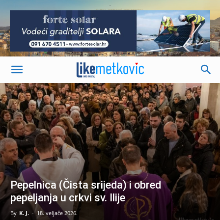
-
Pepelnica (Čista srijeda) i obred
pepeljanja u crkvi sv. Ilije
By
K. J.
-
18. veljače 2026.