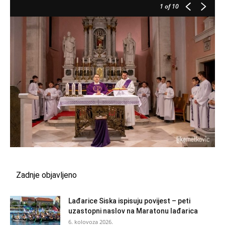
1
of 10
Zadnje objavljeno
Lađarice Siska ispisuju povijest – peti
uzastopni naslov na Maratonu lađarica
6. kolovoza 2026.