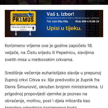
Korizmeno vrijeme ove je godine započelo 18.
veljače, na Čistu srijedu ili Pepelnicu, slavljima
svetih misa u metkovskim crkvama.
Središnje večernje euharistijsko slavlje u prepunoj
župnoj crkvi
Crkva sv. Ilije
predvodio je župnik fra
Denis Šimunović, okružen brojnim ministrantima. U
prigodnoj propovijedi vjernike je pozvao na
obraćenje, molitvu, post i djela milosrđa kao
temeljne odrednice korizmenog hoda.