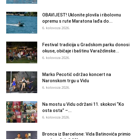
OBAVIJEST! Uklonite plovila i ribolovnu
opremu s rute Maratona lađa do...
6. kolovoza 2026.
Festival tradicija u Gradskom parku donosi
okuse, običaje i baštinu Varaždinske...
6. kolovoza 2026.
Marko Pecotić održao koncert na
Naronskom trgu u Vidu
6. kolovoza 2026.
Na mostu u Vidu održani 11. skokovi “Ko
osta osta” –...
6. kolovoza 2026.
Bronca iz Barcelone: Vida Batinovića primio