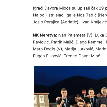
Igrači Davora Mioča su upisali čak 29 
Najbolji strijelac lige je Noa Tadić (N
Josip Perajica (Adriatic) i Ivan Kralje
NK Neretva:
Ivan Palameta (V), Luka O
Pavlović, Patrik Majić, Diego Remmel, N
Maro Dodig (V), Matija Jurković, Mario 
Eugen Filipović. Trener: Davor Mioč