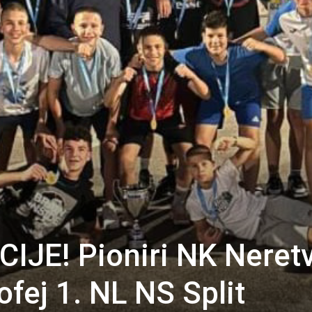
JE! Pioniri NK Neret
rofej 1. NL NS Split