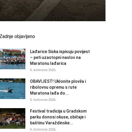
Zadnje objavljeno
Lađarice Siska ispisuju povijest
– peti uzastopni naslov na
Maratonu lađarica
6. kolovoza 2026.
OBAVIJEST! Uklonite plovila i
ribolovnu opremu s rute
Maratona lađa do...
6. kolovoza 2026.
Festival tradicija u Gradskom
parku donosi okuse, običaje i
baštinu Varaždinske...
6. kolovoza 2026.