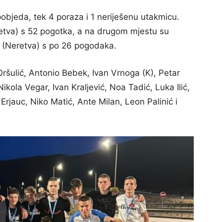
pobjeda, tek 4 poraza i 1 neriješenu utakmicu.
eretva) s 52 pogotka, a na drugom mjestu su
vić (Neretva) s po 26 pogodaka.
ršulić, Antonio Bebek, Ivan Vrnoga (K), Petar
ikola Vegar, Ivan Kraljević, Noa Tadić, Luka Ilić,
Erjauc, Niko Matić, Ante Milan, Leon Palinić i