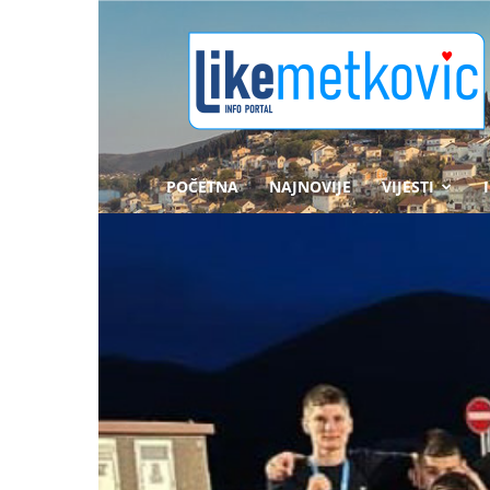
likemetkovic.hr
POČETNA
NAJNOVIJE
VIJESTI