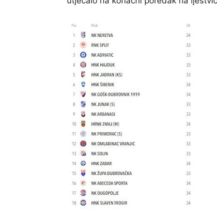
utjecalo na konačni poredak na ljestvic