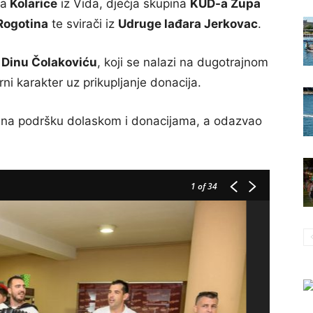
na
Kolarice
iz Vida, dječja skupina
KUD-a Župa
 Rogotina
te svirači iz
Udruge lađara Jerkovac
.
a
Dinu Čolakoviću
, koji se nalazi na dugotrajnom
rni karakter uz prikupljanje donacija.
 na podršku dolaskom i donacijama, a odazvao
1
of 34