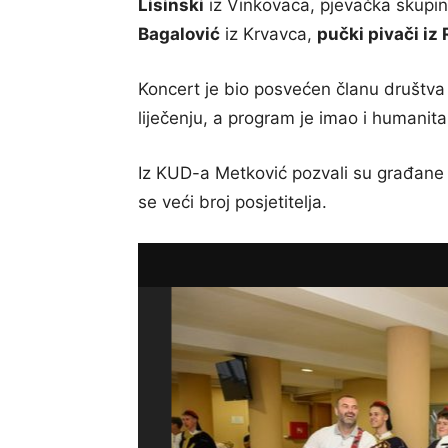
Lisinski
iz Vinkovaca, pjevačka skupi
Bagalović
iz Krvavca,
pučki pivači iz
Koncert je bio posvećen članu društv
liječenju, a program je imao i humanita
Iz KUD-a Metković pozvali su građane
se veći broj posjetitelja.