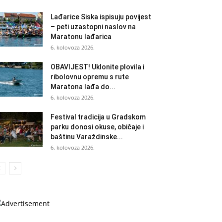
Lađarice Siska ispisuju povijest
– peti uzastopni naslov na
Maratonu lađarica
6. kolovoza 2026.
OBAVIJEST! Uklonite plovila i
ribolovnu opremu s rute
Maratona lađa do...
6. kolovoza 2026.
Festival tradicija u Gradskom
parku donosi okuse, običaje i
baštinu Varaždinske...
6. kolovoza 2026.