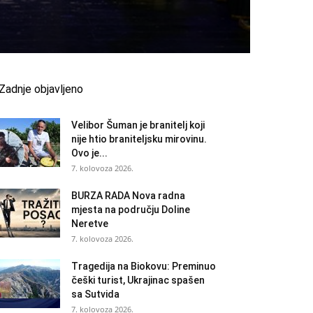
Zadnje objavljeno
Velibor Šuman je branitelj koji
nije htio braniteljsku mirovinu.
Ovo je...
7. kolovoza 2026.
BURZA RADA Nova radna
mjesta na području Doline
Neretve
7. kolovoza 2026.
Tragedija na Biokovu: Preminuo
češki turist, Ukrajinac spašen
sa Sutvida
7. kolovoza 2026.