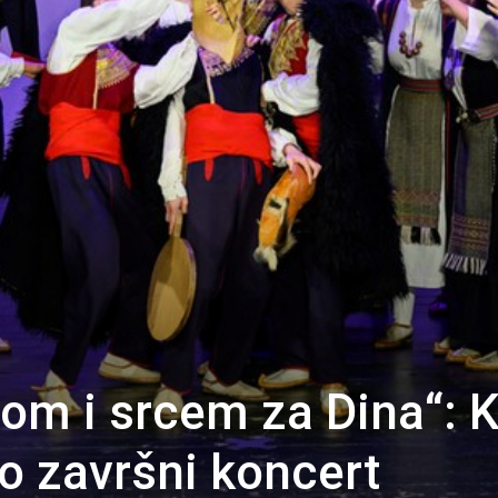
om i srcem za Dina“: 
o završni koncert