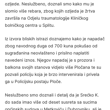
ozljede. Neslužbeno, doznali smo kako mu je
slomio više rebara, zbog kojih ozljeda je žrtva
završila na Odjelu traumatologije Kliničkog
bolničkog centra u Splitu.
Iz izvora bliskih istrazi doznajemo kako je napadač
zbog navodnog duga od 700 kuna pokušao od
sugrađanina neovlašteno i prisilno naplatiti
navedeni iznos. Njegov napadaj je s prozora i
balkona svojih stanova vidjelo više Pločana te su
pozvali policiju koja je brzo intervenirala i privela
ga u Policijsku postaju Ploče.
Neslužbeno smo doznali i detalj da je Srećko K.
do sada imao više od deset susreta sa sucima
općinskih sudova u Metkoviću i Dubrovniku, ali je