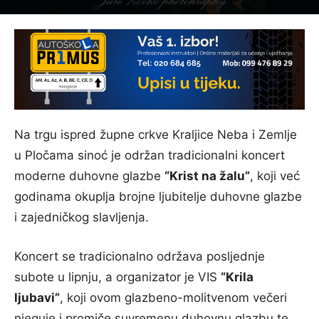
Na trgu ispred župne crkve Kraljice Neba i Zemlje
u Pločama sinoć je održan tradicionalni koncert
moderne duhovne glazbe
“Krist na žalu”
, koji već
godinama okuplja brojne ljubitelje duhovne glazbe
i zajedničkog slavljenja.
Koncert se tradicionalno održava posljednje
subote u lipnju, a organizator je VIS
“Krila
ljubavi”
, koji ovom glazbeno-molitvenom večeri
njeguje i promiče suvremenu duhovnu glazbu te