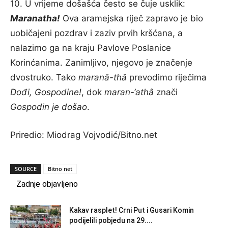
10. U vrijeme došašća često se čuje usklik:
Maranatha!
Ova aramejska riječ zapravo je bio
uobičajeni pozdrav i zaziv prvih kršćana, a
nalazimo ga na kraju Pavlove Poslanice
Korinćanima. Zanimljivo, njegovo je značenje
dvostruko. Tako
maranâ-thâ
prevodimo riječima
Dođi, Gospodine!
, dok
maran-‘athâ
znači
Gospodin je došao
.
Priredio: Miodrag Vojvodić/Bitno.net
SOURCE
Bitno net
Zadnje objavljeno
Kakav rasplet! Crni Put i Gusari Komin
podijelili pobjedu na 29....