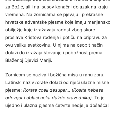
za Božić, ali i na Isusov konačni dolazak na kraju
vremena. Na zornicama se pjevaju i prekrasne
hrvatske adventske pjesme koje imaju marijansko
obilježje koje izražavaju radost zbog skore
proslave Kristova rođenja i potiču na pripravu za
ovu veliku svetkovinu. U njima na osobit način
dolazi do izražaja štovanje i pobožnost prema
Blaženoj Djevici Mariji.
Zornicom se naziva i božićna misa u ranu zoru.
Latinski naziv
rorate
dolazi od riječi ulazne misne
pjesme:
Rorate coeli desuper…
(Rosite nebesa
odozgor i oblaci neka dažde pravednika)
. To je
ujedno i ulazna pjesma četvrte nedjelje došašća!