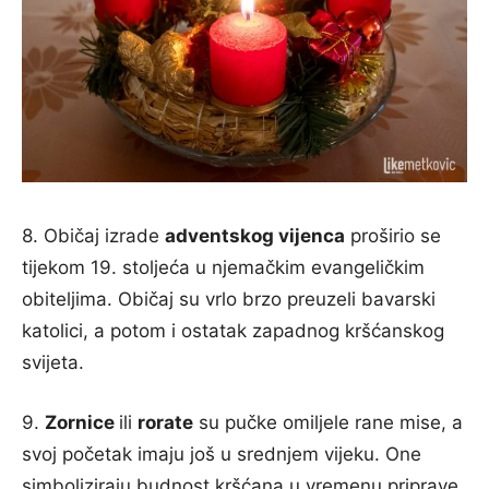
8. Običaj izrade
adventskog vijenca
proširio se
tijekom 19. stoljeća u njemačkim evangeličkim
obiteljima. Običaj su vrlo brzo preuzeli bavarski
katolici, a potom i ostatak zapadnog kršćanskog
svijeta.
9.
Zornice
ili
rorate
su pučke omiljele rane mise, a
svoj početak imaju još u srednjem vijeku. One
simboliziraju budnost kršćana u vremenu priprave