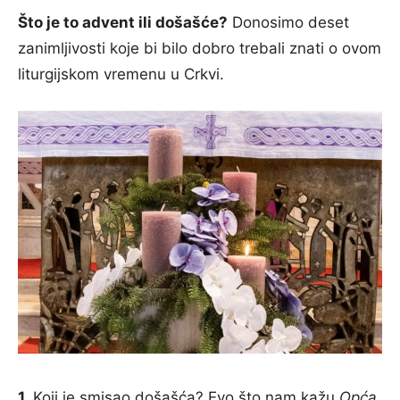
Što je to advent ili došašće?
Donosimo deset
zanimljivosti koje bi bilo dobro trebali znati o ovom
liturgijskom vremenu u Crkvi.
1.
Koji je smisao došašća? Evo što nam kažu
Opća