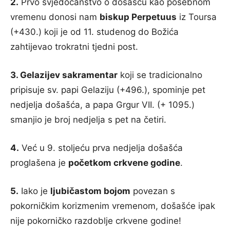
2.
Prvo svjedočanstvo o došašću kao posebnom
vremenu donosi nam
biskup Perpetuus
iz Toursa
(+430.) koji je od 11. studenog do Božića
zahtijevao trokratni tjedni post.
3. Gelazijev sakramentar
koji se tradicionalno
pripisuje sv. papi Gelaziju (+496.), spominje pet
nedjelja došašća, a papa Grgur VII. (+ 1095.)
smanjio je broj nedjelja s pet na četiri.
4.
Već u 9. stoljeću prva nedjelja došašća
proglašena je
početkom crkvene godine
.
5.
Iako je
ljubičastom bojom
povezan s
pokorničkim korizmenim vremenom, došašće ipak
nije pokorničko razdoblje crkvene godine!