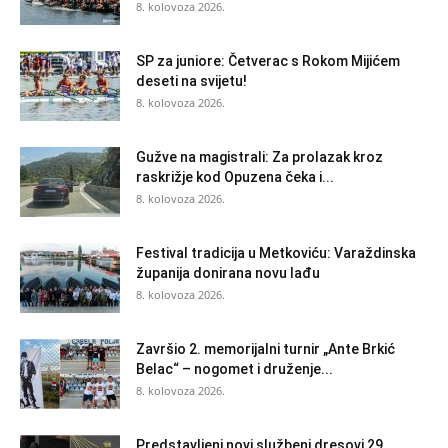
8. kolovoza 2026.
SP za juniore: Četverac s Rokom Mijićem
deseti na svijetu!
8. kolovoza 2026.
Gužve na magistrali: Za prolazak kroz
raskrižje kod Opuzena čeka i...
8. kolovoza 2026.
Festival tradicija u Metkoviću: Varaždinska
županija donirana novu lađu
8. kolovoza 2026.
Završio 2. memorijalni turnir „Ante Brkić
Belac“ – nogomet i druženje...
8. kolovoza 2026.
Predstavljeni novi službeni dresovi 29.