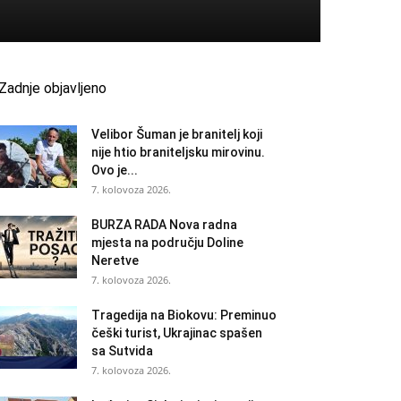
Zadnje objavljeno
Velibor Šuman je branitelj koji
nije htio braniteljsku mirovinu.
Ovo je...
7. kolovoza 2026.
BURZA RADA Nova radna
mjesta na području Doline
Neretve
7. kolovoza 2026.
Tragedija na Biokovu: Preminuo
češki turist, Ukrajinac spašen
sa Sutvida
7. kolovoza 2026.