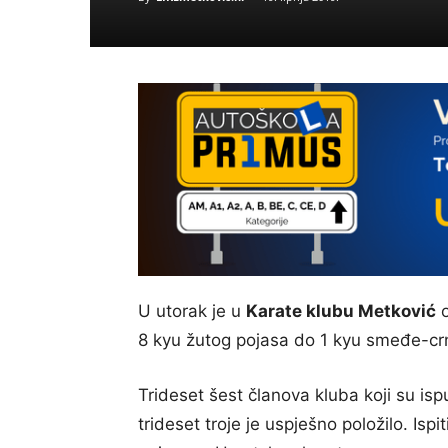
U utorak je u
Karate klubu Metković
o
8 kyu žutog pojasa do 1 kyu smeđe-cr
Trideset šest članova kluba koji su ispu
trideset troje je uspješno položilo. Isp