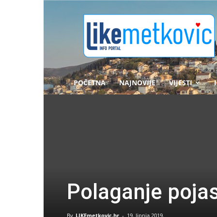
likemetkovic.hr
POČETNA
NAJNOVIJE
VIJESTI
Polaganje poja
By
LIKEmetkovic.hr
-
19. lipnja 2019.