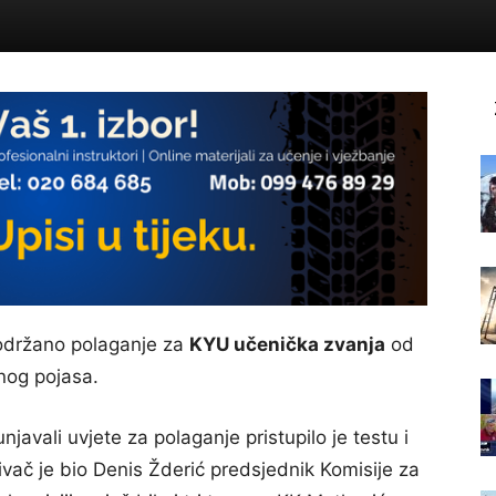
držano polaganje za
KYU učenička zvanja
od
nog pojasa.
njavali uvjete za polaganje pristupilo je testu i
itivač je bio Denis Žderić predsjednik Komisije za