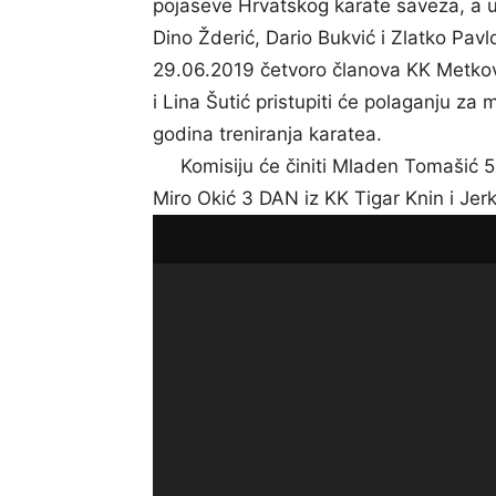
pojaseve Hrvatskog karate saveza, a u k
Dino Žderić, Dario Bukvić i Zlatko Pavlo
29.06.2019 četvoro članova KK Metkovi
i Lina Šutić pristupiti će polaganju za
godina treniranja karatea.
Komisiju će činiti Mladen Tomašić 5 
Miro Okić 3 DAN iz KK Tigar Knin i Jer