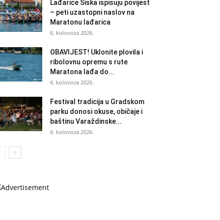
Lađarice Siska ispisuju povijest
– peti uzastopni naslov na
Maratonu lađarica
6. kolovoza 2026.
OBAVIJEST! Uklonite plovila i
ribolovnu opremu s rute
Maratona lađa do...
6. kolovoza 2026.
Festival tradicija u Gradskom
parku donosi okuse, običaje i
baštinu Varaždinske...
6. kolovoza 2026.