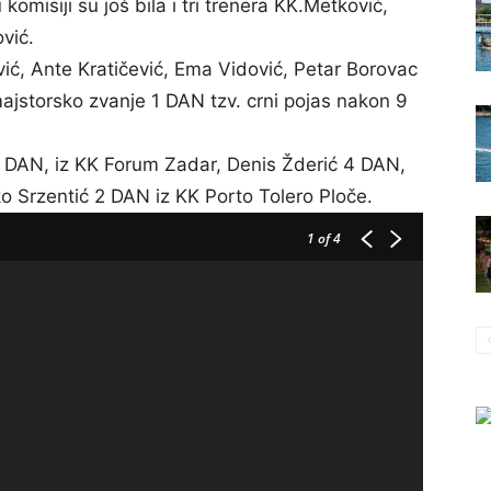
omisiji su još bila i tri trenera KK.Metković,
vić.
ć, Ante Kratičević, Ema Vidović, Petar Borovac
 majstorsko zvanje 1 DAN tzv. crni pojas nakon 9
DAN, iz KK Forum Zadar, Denis Žderić 4 DAN,
ko Srzentić 2 DAN iz KK Porto Tolero Ploče.
1
of 4