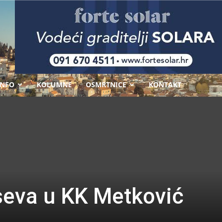
-
INFO
KOLUMNE
OSMRTNICE
KONTAKT
seva u KK Metković