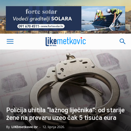
-
Policija uhitila “lažnog liječnika”: od starije
žene na prevaru uzeo čak 5 tisuća eura
By
LIKEmetkovic.hr
-
12. lipnja 2026.