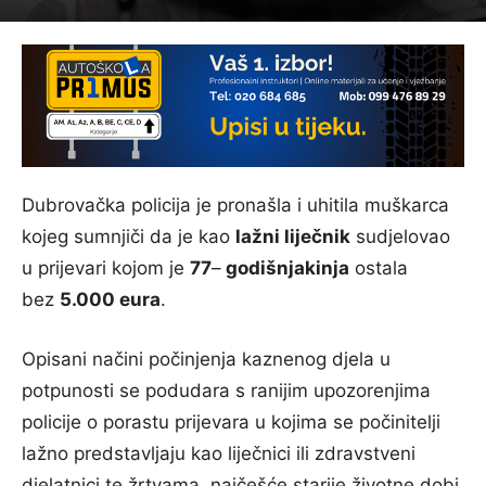
Dubrovačka policija je pronašla i uhitila muškarca
kojeg sumnjiči da je kao
lažni liječnik
sudjelovao
u prijevari kojom je
77
–
godišnjakinja
ostala
bez
5.000 eura
.
Opisani načini počinjenja kaznenog djela u
potpunosti se podudara s ranijim upozorenjima
policije o porastu prijevara u kojima se počinitelji
lažno predstavljaju kao liječnici ili zdravstveni
djelatnici te žrtvama, najčešće starije životne dobi,