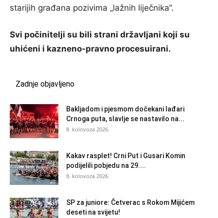
starijih građana pozivima „lažnih liječnika“.
Svi počinitelji su bili strani državljani koji su
uhićeni i kazneno-pravno procesuirani.
Zadnje objavljeno
Bakljadom i pjesmom dočekani lađari
Crnoga puta, slavlje se nastavilo na...
8. kolovoza 2026.
Kakav rasplet! Crni Put i Gusari Komin
podijelili pobjedu na 29....
8. kolovoza 2026.
SP za juniore: Četverac s Rokom Mijićem
deseti na svijetu!