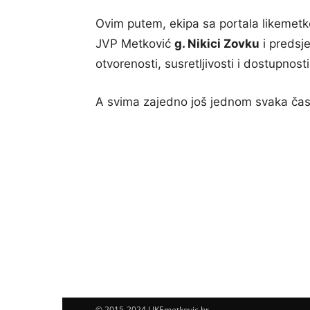
Ovim putem, ekipa sa portala likemetk
JVP Metković
g. Nikici Zovku
i predsj
otvorenosti, susretljivosti i dostupnos
A svima zajedno još jednom svaka čast,
© 2015-2024 LIKEmetkovic.hr