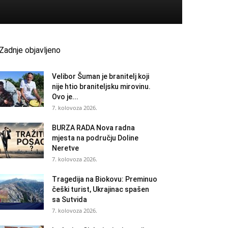
Zadnje objavljeno
Velibor Šuman je branitelj koji
nije htio braniteljsku mirovinu.
Ovo je...
7. kolovoza 2026.
BURZA RADA Nova radna
mjesta na području Doline
Neretve
7. kolovoza 2026.
Tragedija na Biokovu: Preminuo
češki turist, Ukrajinac spašen
sa Sutvida
7. kolovoza 2026.