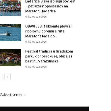
Lađarice Siska ispisuju povijest
– peti uzastopni naslov na
Maratonu lađarica
6. kolovoza 2026.
OBAVIJEST! Uklonite plovila i
ribolovnu opremu s rute
Maratona lađa do...
6. kolovoza 2026.
Festival tradicija u Gradskom
parku donosi okuse, običaje i
baštinu Varaždinske...
6. kolovoza 2026.