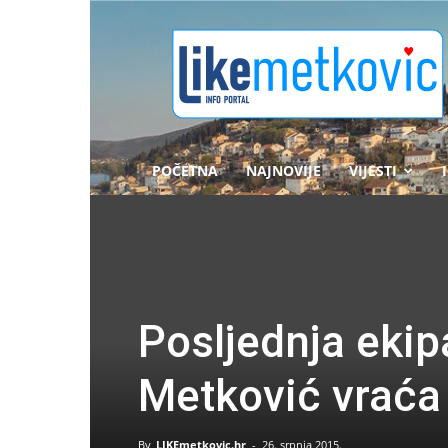
likemetkovic.hr
POČETNA
NAJNOVIJE
VIJESTI
Posljednja eki
Metković vraća 
By
LIKEmetkovic.hr
-
26. srpnja 2015.