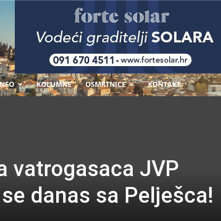
-
INFO
KOLUMNE
OSMRTNICE
KONTAKT
pa vatrogasaca JVP
se danas sa Pelješca!