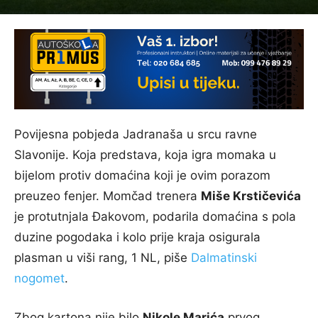
Povijesna pobjeda Jadranaša u srcu ravne
Slavonije. Koja predstava, koja igra momaka u
bijelom protiv domaćina koji je ovim porazom
preuzeo fenjer. Momčad trenera
Miše Krstičevića
je protutnjala Đakovom, podarila domaćina s pola
duzine pogodaka i kolo prije kraja osigurala
plasman u viši rang, 1 NL, piše
Dalmatinski
nogomet
.
Zbog kartona nije bilo
Nikole Marića
prvog