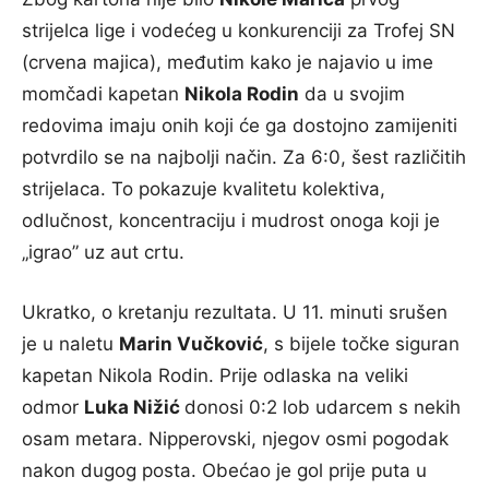
strijelca lige i vodećeg u konkurenciji za Trofej SN
(crvena majica), međutim kako je najavio u ime
momčadi kapetan
Nikola Rodin
da u svojim
redovima imaju onih koji će ga dostojno zamijeniti
potvrdilo se na najbolji način. Za 6:0, šest različitih
strijelaca. To pokazuje kvalitetu kolektiva,
odlučnost, koncentraciju i mudrost onoga koji je
„igrao” uz aut crtu.
Ukratko, o kretanju rezultata. U 11. minuti srušen
je u naletu
Marin Vučković
, s bijele točke siguran
kapetan Nikola Rodin. Prije odlaska na veliki
odmor
Luka Nižić
donosi 0:2 lob udarcem s nekih
osam metara. Nipperovski, njegov osmi pogodak
nakon dugog posta. Obećao je gol prije puta u