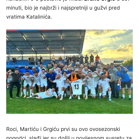
minuti, bio je najbrži i najspretniji u gužvi pred
vratima Katalinića.
Roci, Martiću i Grgiću prvi su ovo ovosezonski
pogodci, slađi jer su došli u povijesnom susretu za