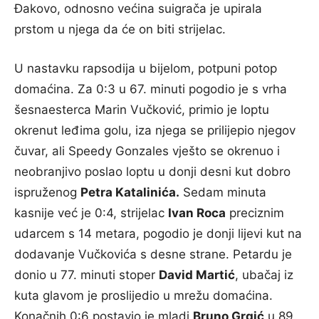
Đakovo, odnosno većina suigrača je upirala
prstom u njega da će on biti strijelac.
U nastavku rapsodija u bijelom, potpuni potop
domaćina. Za 0:3 u 67. minuti pogodio je s vrha
šesnaesterca Marin Vučković, primio je loptu
okrenut leđima golu, iza njega se prilijepio njegov
čuvar, ali Speedy Gonzales vješto se okrenuo i
neobranjivo poslao loptu u donji desni kut dobro
ispruženog
Petra Katalinića.
Sedam minuta
kasnije već je 0:4, strijelac
Ivan Roca
preciznim
udarcem s 14 metara, pogodio je donji lijevi kut na
dodavanje Vučkovića s desne strane. Petardu je
donio u 77. minuti stoper
David Martić
, ubačaj iz
kuta glavom je proslijedio u mrežu domaćina.
Konačnih 0:6 postavio je mladi
Bruno Grgić
u 89.