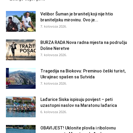
Velibor Šuman je branitelj koji nije htio
braniteljsku mirovinu. Ovo je...
7. kolovoza 2026.
BURZA RADA Nova radna mjesta na području
Doline Neretve
7. kolovoza 2026.
Tragedija na Biokovu: Preminuo češki turist,
Ukrajinac spašen sa Sutvida
7. kolovoza 2026.
Lađarice Siska ispisuju povijest – peti
uzastopni naslov na Maratonu lađarica
6. kolovoza 2026.
OBAVIJEST! Uklonite plovila i ribolovnu