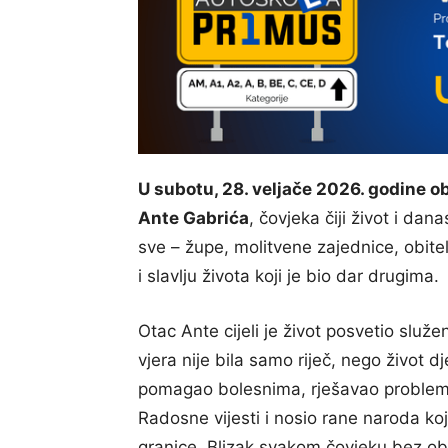
U subotu, 28. veljače 2026. godine ob
Ante Gabrića
, čovjeka čiji život i d
sve – župe, molitvene zajednice, obitelj
i slavlju života koji je bio dar drugima.
Otac Ante cijeli je život posvetio služe
vjera nije bila samo riječ, nego život dj
pomagao bolesnima, rješavao problem 
Radosne vijesti i nosio rane naroda ko
granice. Blizak svakom čovjeku bez obz