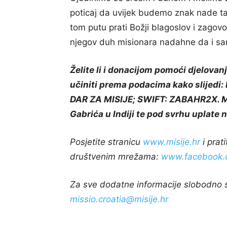
poticaj da uvijek budemo znak nade t
tom putu prati Božji blagoslov i zago
njegov duh misionara nadahne da i sa
Želite li i donacijom pomoći djelovan
učiniti prema podacima kako slije
DAR ZA MISIJE; SWIFT: ZABAHR2X. Mož
Gabrića u Indiji te pod svrhu uplate
Posjetite stranicu
www.misije.hr
i prat
društvenim mrežama:
www.facebook.
Za sve dodatne informacije slobodno se
missio.croatia@misije.hr