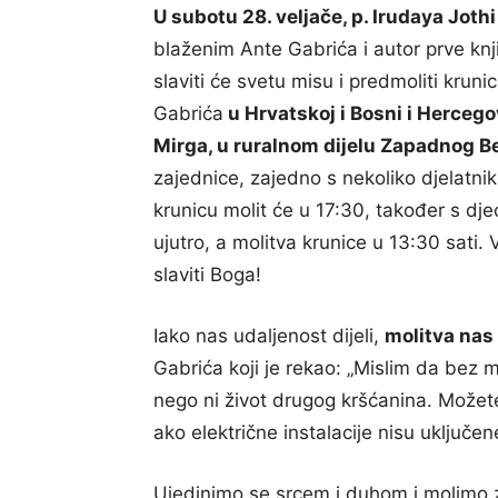
U subotu 28. veljače, p. Irudaya Jothi
blaženim Ante Gabrića i autor prve knj
slaviti će svetu misu i predmoliti kruni
Gabrića
u Hrvatskoj i Bosni i Hercego
Mirga, u ruralnom dijelu Zapadnog B
zajednice, zajedno s nekoliko djelatn
krunicu molit će u 17:30, također s d
ujutro, a molitva krunice u 13:30 sati.
slaviti Boga!
Iako nas udaljenost dijeli,
molitva nas
Gabrića koji je rekao: „Mislim da bez 
nego ni život drugog kršćanina. Možete st
ako električne instalacije nisu uključen
Ujedinimo se srcem i duhom i molimo 