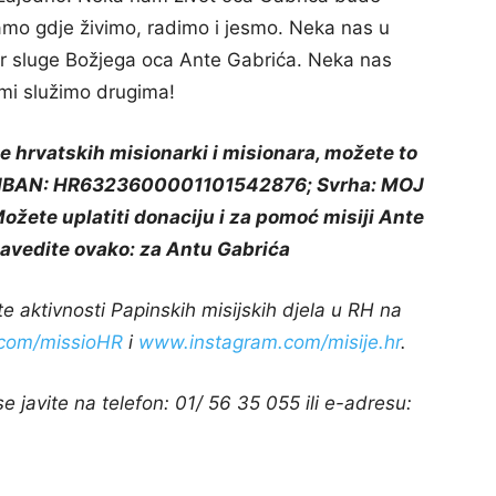
amo gdje živimo, radimo i jesmo. Neka nas u
vor sluge Božjega oca Ante Gabrića. Neka nas
mi služimo drugima!
je hrvatskih misionarki i misionara, možete to
di: IBAN: HR6323600001101542876; Svrha: MOJ
ete uplatiti donaciju i za pomoć misiji Ante
 navedite ovako: za Antu Gabrića
ite aktivnosti Papinskih misijskih djela u RH na
com/missioHR
i
www.instagram.com/misije.hr
.
 javite na telefon: 01/ 56 35 055 ili e-adresu: