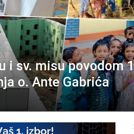
u i sv. misu povodom 
nja o. Ante Gabrića