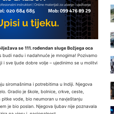
ilježava se
111. rođendan sluge Božjega oca
anas budi nadu i nadahnuće je mnogima! Pozivamo
i i sve ljude dobre volje – ujedinimo se u molitvi
nju siromašnima i potrebitima u Indiji. Njegova
elo. Gradio je škole, bolnice, crkve, ceste,
pitke vode, bio neumoran u navještanju
jem je bio poslan. Njegova ljubav nije poznavala
ira na vjeru i nacionalnost.