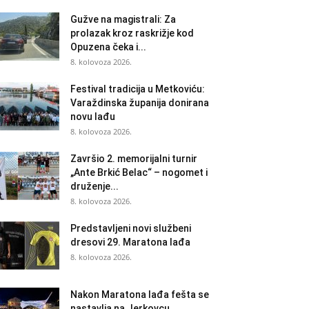
Gužve na magistrali: Za
prolazak kroz raskrižje kod
Opuzena čeka i...
8. kolovoza 2026.
Festival tradicija u Metkoviću:
Varaždinska županija donirana
novu lađu
8. kolovoza 2026.
Završio 2. memorijalni turnir
„Ante Brkić Belac“ – nogomet i
druženje...
8. kolovoza 2026.
Predstavljeni novi službeni
dresovi 29. Maratona lađa
8. kolovoza 2026.
Nakon Maratona lađa fešta se
nastavlja na Jerkovcu