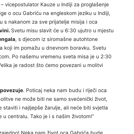
– vicepostulator Kauze u Indiji za proglašenje
ige o ocu Gabriću na engleskom jeziku u Indiji,
cu s nakanom za sve prijatelje misija i oca
vini.
Svetu misu slavit će u 6:30 ujutro u mjestu
engala
, s djecom iz siromašne autohtone
ika koji im pomažu u dnevnom boravku. Svetu
jecom. Po našemu vremenu sveta misa je u 2:30
 Velika je radost što ćemo povezani u molitvi
 povezuje
. Poticaj neka nam budu i riječi oca
molitve ne može biti ne samo svećenički život,
aviti i najljepše žarulje, ali neće biti svjetla
e u centralu. Tako je i s našim životom!”
zajedno! Neka nam život oca Gabrića bude