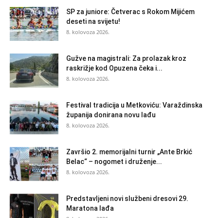
SP za juniore: Četverac s Rokom Mijićem
deseti na svijetu!
8. kolovoza 2026.
Gužve na magistrali: Za prolazak kroz
raskrižje kod Opuzena čeka i...
8. kolovoza 2026.
Festival tradicija u Metkoviću: Varaždinska
županija donirana novu lađu
8. kolovoza 2026.
Završio 2. memorijalni turnir „Ante Brkić
Belac“ – nogomet i druženje...
8. kolovoza 2026.
Predstavljeni novi službeni dresovi 29.
Maratona lađa