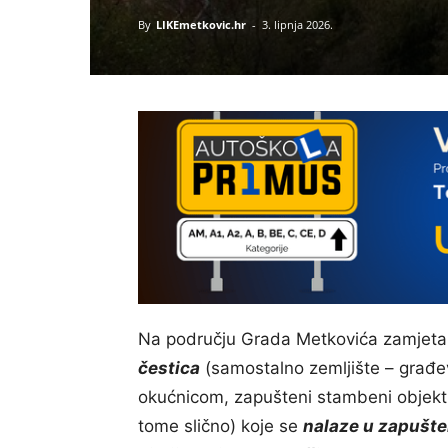
By
LIKEmetkovic.hr
-
3. lipnja 2026.
Na području Grada Metkovića zamjetan
čestica
(samostalno zemljište – građev
okućnicom, zapušteni stambeni objekt
tome slično) koje se
nalaze u zapušte