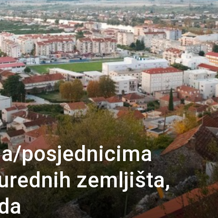
ma/posjednicima
urednih zemljišta,
ada