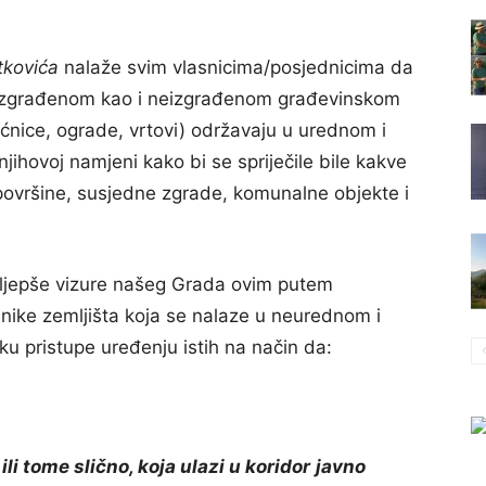
kovića
nalaže svim vlasnicima/posjednicima da
a u izgrađenom kao i neizgrađenom građevinskom
ućnice, ograde, vrtovi) održavaju u urednom i
jihovoj namjeni kako bi se spriječile bile kakve
 površine, susjedne zgrade, komunalne objekte i
 i ljepše vizure našeg Grada ovim putem
snike zemljišta koja se nalaze u neurednom i
u pristupe uređenju istih na način da:
li tome slično, koja ulazi u koridor
javno