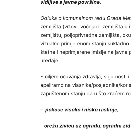
vidljive s javne površine.
Odluka o komunalnom redu Grada Met
zemljišta (vrtovi, voćnjaci, zemljišt
zemljištu, poljoprivredna zemljišta, ok
vizualno primjerenom stanju sukladno n
štetne i neprimjerene imisije na javne
uređaje.
S ciljem očuvanja zdravlja, sigurnosti
apeliramo na vlasnike/posjednike/kori
zapuštenom stanju da u što kraćem rok
– pokose visoko i nisko raslinje,
– orežu živicu uz ogradu, ogradni zid i