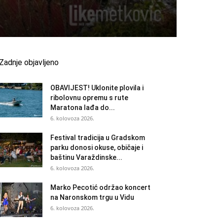
Zadnje objavljeno
OBAVIJEST! Uklonite plovila i
ribolovnu opremu s rute
Maratona lađa do...
6. kolovoza 2026.
Festival tradicija u Gradskom
parku donosi okuse, običaje i
baštinu Varaždinske...
6. kolovoza 2026.
Marko Pecotić održao koncert
na Naronskom trgu u Vidu
6. kolovoza 2026.