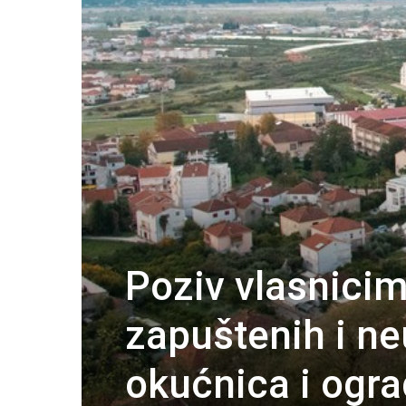
Poziv vlasnici
zapuštenih i ne
okućnica i ogr