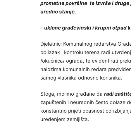
prometne površine te izvrše i druge
uredno stanje,
– uklone građevinski i krupni otpad 
Djelatnici Komunalnog redarstva Grada
obilazak i kontrolu terena radi utvrđen
/okućnica/ ograda, te evidentirati pre
nalozima komunalnih redara predviđene
samog vlasnika odnosno korisnika.
Stoga, molimo građane da
radi zaštit
zapuštenih i neurednih često dolaze d
konstantno prijeti opasnost od izbijan
uređenjem zemljišta.