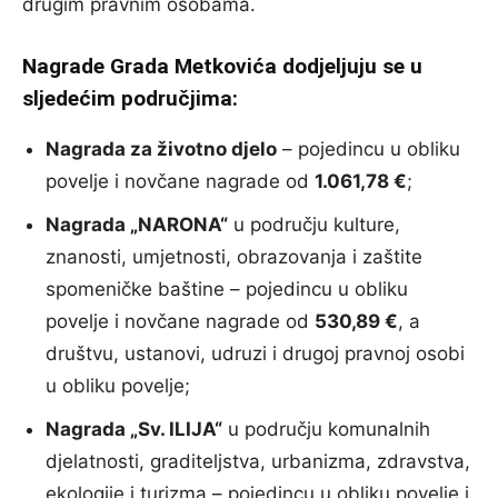
drugim pravnim osobama.
Nagrade Grada Metkovića dodjeljuju se u
sljedećim područjima:
Nagrada za životno djelo
– pojedincu u obliku
povelje i novčane nagrade od
1.061,78 €
;
Nagrada „NARONA“
u području kulture,
znanosti, umjetnosti, obrazovanja i zaštite
spomeničke baštine – pojedincu u obliku
povelje i novčane nagrade od
530,89 €
, a
društvu, ustanovi, udruzi i drugoj pravnoj osobi
u obliku povelje;
Nagrada „Sv. ILIJA“
u području komunalnih
djelatnosti, graditeljstva, urbanizma, zdravstva,
ekologije i turizma – pojedincu u obliku povelje i