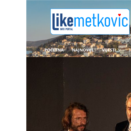
likemetkovic.hr
POČETNA
NAJNOVIJE
VIJESTI