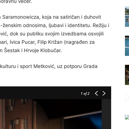
boravnu večer.
a Saramonowicza, koja na satiričan i duhovit
ženskim odnosima, ljubavi i identitetu. Režiju i
vić, dok su publiku svojim izvedbama osvojili
ri, Ivica Pucar, Filip Križan (nagrađen za
 Šestak i Hrvoje Klobučar.
kulturu i sport Metković, uz potporu Grada
1
of 2