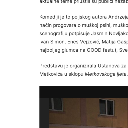
aktualne teme priuštili su publici neza
Komediji je to poljskog autora Andrzej
način progovara o muškoj psihi, muško-
scenografiju potpisuje Jasmin Novljako
Ivan Simon, Enes Vejzović, Matija Gašpa
najboljeg glumca na GOOD festu), Sven
Predstavu je organizirala Ustanova za 
Metkovića u sklopu
Metkovskoga ljeta
.