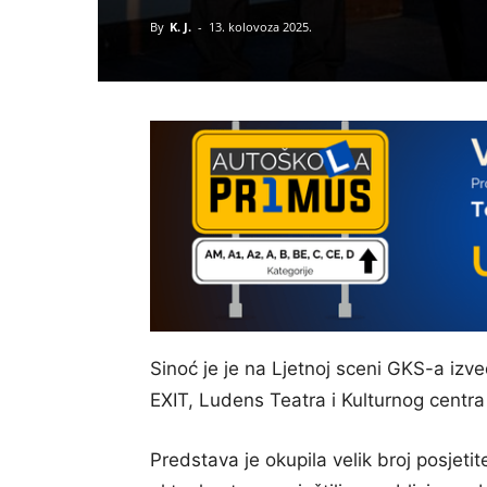
By
K. J.
-
13. kolovoza 2025.
Sinoć je je na Ljetnoj sceni GKS-a iz
EXIT, Ludens Teatra i Kulturnog centra
Predstava je okupila velik broj posjeti