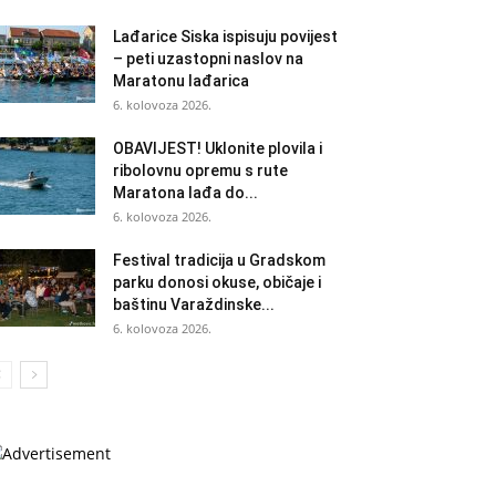
Lađarice Siska ispisuju povijest
– peti uzastopni naslov na
Maratonu lađarica
6. kolovoza 2026.
OBAVIJEST! Uklonite plovila i
ribolovnu opremu s rute
Maratona lađa do...
6. kolovoza 2026.
Festival tradicija u Gradskom
parku donosi okuse, običaje i
baštinu Varaždinske...
6. kolovoza 2026.