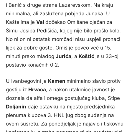
i Banić s druge strane Lazarevskom. Na kraju
minimalna, ali zaslužena pobjeda Junaka. U
Kaštelima je
Val
dočekao Omišane ojačan za
Šimu-Josipa Pedišića, kojeg nije bilo prošlo kolo.
No ni on ni ostatak momčadi nisu uspjeli pronaći
lijek za dobre goste. Omiš je poveo već u 15.
minuti preko mladog
Jurića
, a
Koštić
je u 33-oj
postavio konačnih 0:2.
U Ivanbegovini je
Kamen
minimalno slavio protiv
gostiju iz
Hrvaca
, a nakon utakmice javnost je
doznala da alfa i omega gostujućeg kluba, Stipe
Doljanin
daje ostavku na mjesto predsjednika
plenuma klubova 3. HNL jug zbog suđenja na
ovom susretu. Za ponedjeljak je najavio i tiskovnu