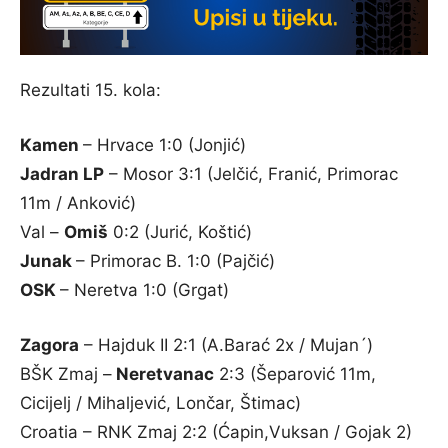
Rezultati 15. kola:
Kamen
– Hrvace 1:0 (Jonjić)
Jadran LP
– Mosor 3:1 (Jelčić, Franić, Primorac
11m / Anković)
Val –
Omiš
0:2 (Jurić, Koštić)
Junak
– Primorac B. 1:0 (Pajčić)
OSK
– Neretva 1:0 (Grgat)
Zagora
– Hajduk II 2:1 (A.Barać 2x / Mujan´)
BŠK Zmaj –
Neretvanac
2:3 (Šeparović 11m,
Cicijelj / Mihaljević, Lončar, Štimac)
Croatia – RNK Zmaj 2:2 (Ćapin,Vuksan / Gojak 2)