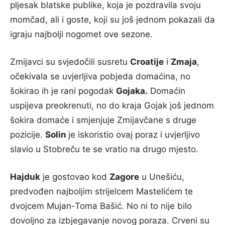
pljesak blatske publike, koja je pozdravila svoju
momčad, ali i goste, koji su još jednom pokazali da
igraju najbolji nogomet ove sezone.
Zmijavci su svjedočili susretu
Croatije
i
Zmaja
,
očekivala se uvjerljiva pobjeda domaćina, no
šokirao ih je rani pogodak
Gojaka.
Domaćin
uspijeva preokrenuti, no do kraja Gojak još jednom
šokira domaće i smjenjuje Zmijavčane s druge
pozicije.
Solin
je iskoristio ovaj poraz i uvjerljivo
slavio u Stobreču te se vratio na drugo mjesto.
Hajduk
je gostovao kod
Zagore
u Unešiću,
predvođen najboljim strijelcem Mastelićem te
dvojcem Mujan-Toma Bašić. No ni to nije bilo
dovoljno za izbjegavanje novog poraza. Crveni su