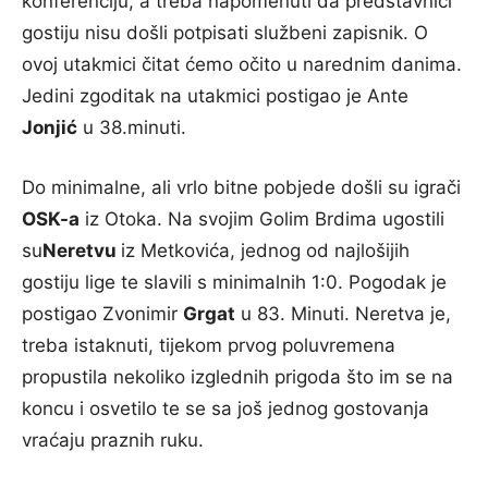
konferenciju, a treba napomenuti da predstavnici
gostiju nisu došli potpisati službeni zapisnik. O
ovoj utakmici čitat ćemo očito u narednim danima.
Jedini zgoditak na utakmici postigao je Ante
Jonjić
u 38.minuti.
Do minimalne, ali vrlo bitne pobjede došli su igrači
OSK-a
iz Otoka. Na svojim Golim Brdima ugostili
su
Neretvu
iz Metkovića, jednog od najlošijih
gostiju lige te slavili s minimalnih 1:0. Pogodak je
postigao Zvonimir
Grgat
u 83. Minuti. Neretva je,
treba istaknuti, tijekom prvog poluvremena
propustila nekoliko izglednih prigoda što im se na
koncu i osvetilo te se sa još jednog gostovanja
vraćaju praznih ruku.