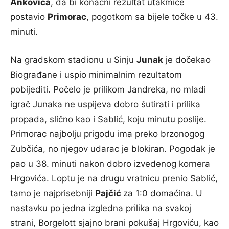
Ankovića
, da bi konačni rezultat utakmice
postavio
Primorac
, pogotkom sa bijele točke u 43.
minuti.
Na gradskom stadionu u Sinju
Junak
je dočekao
Biograđane i uspio minimalnim rezultatom
pobijediti. Počelo je prilikom Jandreka, no mladi
igrač Junaka ne uspijeva dobro šutirati i prilika
propada, slično kao i Sablić, koju minutu poslije.
Primorac najbolju prigodu ima preko brzonogog
Zubčića, no njegov udarac je blokiran. Pogodak je
pao u 38. minuti nakon dobro izvedenog kornera
Hrgovića. Loptu je na drugu vratnicu prenio Sablić,
tamo je najprisebniji
Pajčić
za 1:0 domaćina. U
nastavku po jedna izgledna prilika na svakoj
strani, Borgelott sjajno brani pokušaj Hrgoviću, kao