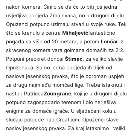
nakon kornera. Činilo se da će to biti još jedna
uvjerljiva pobjeda Zmajevaca, no u drugom dijelu
Opuzenci potpuno uzimaju stvari u svoje ruke. Tek
što se krenulo s centra
Mihaljević
fantastično
pogađa sa više od 20 metara, a potom
Lončar
iz
skraćenog kornera vara golmana domaćih za 2:2.
Potpuni preokret donosi
Štimac
, za veliko slavlje
Opuzenaca. Samo jedna pobjeda ih dijeli od
naslova jesenskog prvaka, što je ogroman uspjeh
za drugu najmlađu momčad lige. Treba istaknuti i
nastup Patricea
Zoungrane
, koji je u drugom dijelu
potpuno zagospodario terenom i bio nerješiva
enigma za domaće igrače. U sljedećem kolu u
slučaju pobjede nad Croatijom, Opuzenci slave
naslov jesenskog prvaka. Za kraj istaknimo i veliki