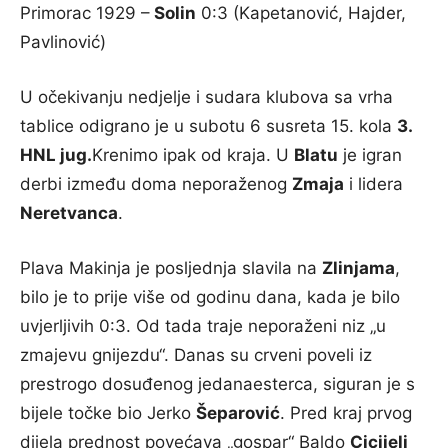
Primorac 1929 –
Solin
0:3 (Kapetanović, Hajder,
Pavlinović)
U očekivanju nedjelje i sudara klubova sa vrha
tablice odigrano je u subotu 6 susreta 15. kola
3.
HNL jug.
Krenimo ipak od kraja. U
Blatu
je igran
derbi između doma neporaženog
Zmaja
i lidera
Neretvanca
.
Plava Makinja je posljednja slavila na
Zlinjama
,
bilo je to prije više od godinu dana, kada je bilo
uvjerljivih 0:3. Od tada traje neporaženi niz „u
zmajevu gnijezdu“. Danas su crveni poveli iz
prestrogo dosuđenog jedanaesterca, siguran je s
bijele točke bio Jerko
Šeparović
. Pred kraj prvog
dijela prednost povećava „gospar“ Baldo
Cicijelj