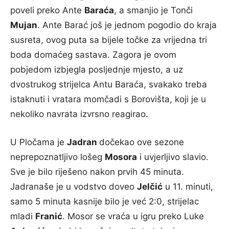
poveli preko Ante
Baraća
, a smanjio je Tonči
Mujan
. Ante Barać još je jednom pogodio do kraja
susreta, ovog puta sa bijele točke za vrijedna tri
boda domaćeg sastava. Zagora je ovom
pobjedom izbjegla posljednje mjesto, a uz
dvostrukog strijelca Antu Baraća, svakako treba
istaknuti i vratara momčadi s Borovišta, koji je u
nekoliko navrata izvrsno reagirao.
U Pločama je
Jadran
dočekao ove sezone
neprepoznatljivo lošeg
Mosora
i uvjerljivo slavio.
Sve je bilo riješeno nakon prvih 45 minuta.
Jadranaše je u vodstvo doveo
Jelčić
u 11. minuti,
samo 5 minuta kasnije bilo je već 2:0, strijelac
mladi
Franić
. Mosor se vraća u igru preko Luke