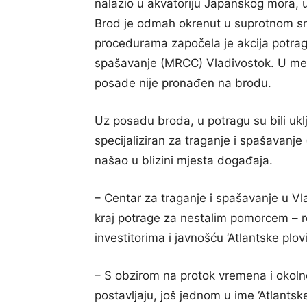
nalazio u akvatoriju Japanskog mora, u
Brod je odmah okrenut u suprotnom s
procedurama započela je akcija potrag
spašavanje (MRCC) Vladivostok. U međ
posade nije pronađen na brodu.
Uz posadu broda, u potragu su bili ukl
specijaliziran za traganje i spašavanje 
našao u blizini mjesta događaja.
– Centar za traganje i spašavanje u Vl
kraj potrage za nestalim pomorcem – re
investitorima i javnošću ‘Atlantske plov
– S obzirom na protok vremena i okolno
postavljaju, još jednom u ime ‘Atlantsk