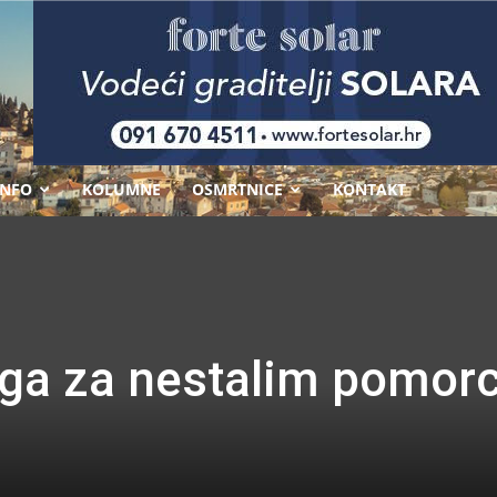
-
INFO
KOLUMNE
OSMRTNICE
KONTAKT
aga za nestalim pomo