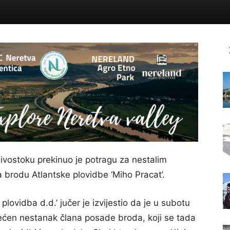
ivostoku prekinuo je potragu za nestalim
 brodu Atlantske plovidbe ‘Miho Pracat’.
lovidba d.d.’ jučer je izvijestio da je u subotu
ećen nestanak člana posade broda, koji se tada