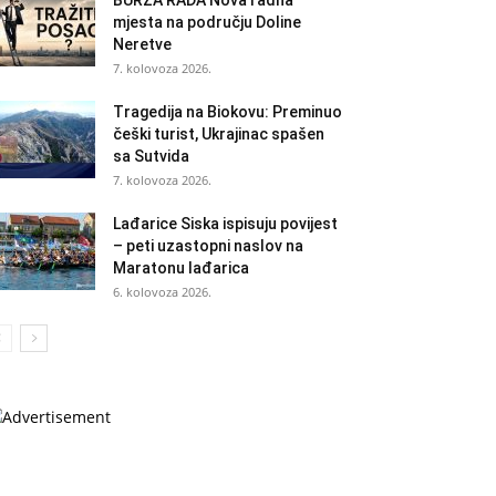
BURZA RADA Nova radna
mjesta na području Doline
Neretve
7. kolovoza 2026.
Tragedija na Biokovu: Preminuo
češki turist, Ukrajinac spašen
sa Sutvida
7. kolovoza 2026.
Lađarice Siska ispisuju povijest
– peti uzastopni naslov na
Maratonu lađarica
6. kolovoza 2026.