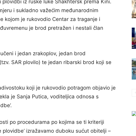
 plovidbi iz ruske luke Shakhtersk prema Kini.
mjeru i sukladno važećim međunarodnim
e kojom je rukovodio Centar za traganje i
uvremenu je brod pretražen i nestali član
jučeni i jedan zrakoplov, jedan brod
(tzv. SAR plovilo) te jedan ribarski brod koji se
adivostoku koji je rukovodio potragom objavio je
kla je Sanja Putica, voditeljica odnosa s
idbe’.
sti po procedurama po kojima se ti kriteriji
e plovidbe’ izražavamo duboku sućut obitelji –