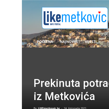
likemetkovic.hr
POČETNA
NAJNOVIJE
VIJESTI
Prekinuta potr
iz Metkovića
By
LIKEmetkovic.hr
-
24. listopada 2021.