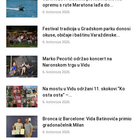
opremu s rute Maratona lađa do...
6. kolovoza 2026.
Festival tradicija u Gradskom parku donosi
okuse, običaje i baštinu Varaždinske...
6. kolovoza 2026.
Marko Pecotić održao koncert na
Naronskom trgu u Vidu
6. kolovoza 2026.
Na mostu u Vidu održani 11. skokovi “Ko
osta osta” –...
6. kolovoza 2026.
Bronca iz Barcelone: Vida Batinovića primio
gradonačelnik Milan
6. kolovoza 2026.