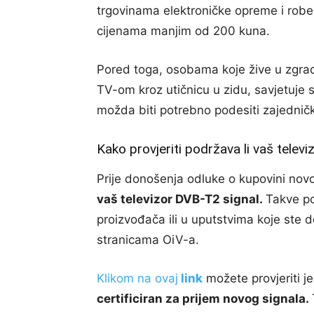
trgovinama elektroničke opreme i robe 
cijenama manjim od 200 kuna.
Pored toga, osobama koje žive u zgra
TV-om kroz utičnicu u zidu, savjetuje 
možda biti potrebno podesiti zajednič
Kako provjeriti podržava li vaš telev
Prije donošenja odluke o kupovini no
vaš televizor DVB-T2 signal.
Takve po
proizvođača ili u uputstvima koje ste d
stranicama OiV-a.
Klikom na ovaj
link
možete provjeriti je 
certificiran za prijem novog signala.