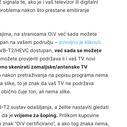
ignala te, ako je i vaš televizor ili digitalni
 problema nakon što prestane emitiranje
eđajima, na stranicama OiV već sada možete
ostupan na vašem području –
dovoljno je kliknuti
 DVB-T2/HEVC dostupan,
već sada se možete
ožete provjeriti podržava li i vaš TV novi
no skenirati zemaljske/antenske TV
ako nakon pretraživanja na popisu programa nema
ema slike, to je znak da vaš TV ne podržava
obično čuje ton, ali nema slike.
 sustav odašiljanja, a želite nastaviti gledati
 da je
vrijeme za šoping.
Prilikom kupovine
u znak “OiV certificirano”, a ako tog znaka nema,