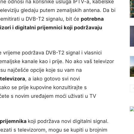
ne odnosi na korisnike usluga IPTV-a, kabelske
 televiziju gledaju putem zemaljskih antena. Da bi
 emitirati u DVB-T2 signalu, bit će
potrebna
ri i digitalni prijemnici koji podržavaju
e vrijeme podržava DVB-T2 signal i vlasnici
emaljske kanale kao i prije. No ako vaš televizor
u najčešće opcije koje su vam na
televizora
, a iako gotovo svi novi
o se prije kupovine konzultirajte s
ćete s novim uređajem moći uživati u TV
prijemnika
koji podržava novi digitalni signal.
vezati s televizorom, mogu se kupiti u brojnim