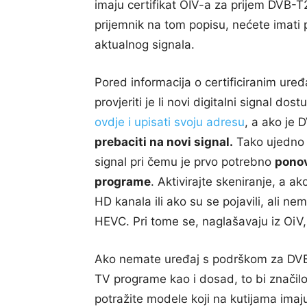
imaju certifikat OIV-a za prijem DVB-T2 s
prijemnik na tom popisu, nećete imati
aktualnog signala.
Pored informacija o certificiranim ur
provjeriti je li novi digitalni signal d
ovdje i upisati svoju adresu
, a ako je
prebaciti na novi signal.
Tako ujedno m
signal pri čemu je prvo potrebno
ponov
programe
. Aktivirajte skeniranje, a 
HD kanala ili ako su se pojavili, ali n
HEVC. Pri tome se, naglašavaju iz OiV, 
Ako nemate uređaj s podrškom za DVB-T2
TV programe kao i dosad, to bi značilo
potražite modele koji na kutijama imaj