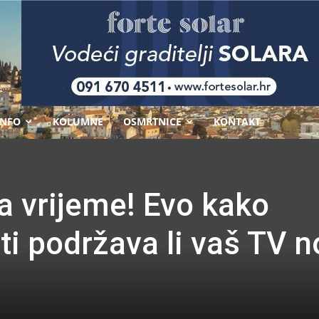
-
INFO
KOLUMNE
OSMRTNICE
KONTAKT
a vrijeme! Evo kako
ti podržava li vaš TV n