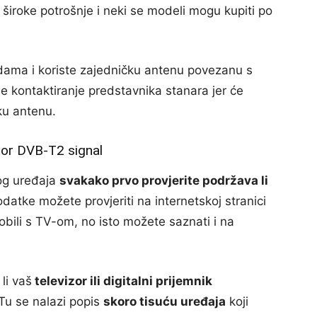
široke potrošnje i neki se modeli mogu kupiti po
dama i koriste zajedničku antenu povezanu s
se kontaktiranje predstavnika stanara jer će
ku antenu.
izor DVB-T2 signal
vog uređaja
svakako prvo provjerite podržava li
datke možete provjeriti na internetskoj stranici
obili s TV-om, no isto možete saznati i na
li vaš
televizor ili digitalni prijemnik
Tu se nalazi popis
skoro tisuću uređaja
koji