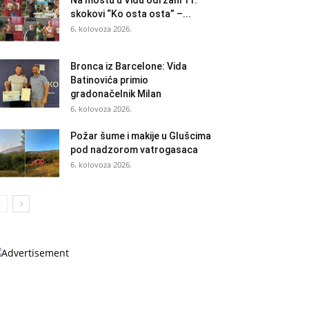
Na mostu u Vidu održani 11.
skokovi “Ko osta osta” –...
6. kolovoza 2026.
Bronca iz Barcelone: Vida
Batinovića primio
gradonačelnik Milan
6. kolovoza 2026.
Požar šume i makije u Glušcima
pod nadzorom vatrogasaca
6. kolovoza 2026.