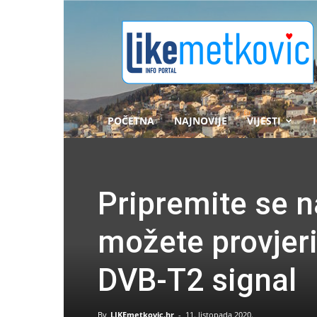
likemetkovic.hr
POČETNA
NAJNOVIJE
VIJESTI
Pripremite se n
možete provjeri
DVB-T2 signal
By
LIKEmetkovic.hr
-
11. listopada 2020.