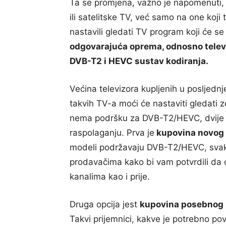
Ta se promjena, važno je napomenuti, 
ili satelitske TV, već samo na one koji
nastavili gledati TV program koji će se
odgovarajuća oprema, odnosno televizo
DVB-T2 i HEVC sustav kodiranja.
Većina televizora kupljenih u posljednj
takvih TV-a moći će nastaviti gledati z
nema podršku za DVB-T2/HEVC, dvije s
raspolaganju. Prva je
kupovina novog 
modeli podržavaju DVB-T2/HEVC, svakak
prodavačima kako bi vam potvrdili da 
kanalima kao i prije.
Druga opcija jest
kupovina posebnog 
Takvi prijemnici, kakve je potrebno po