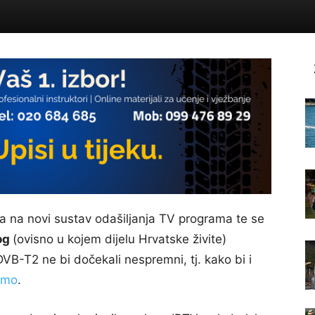
a na novi sustav odašiljanja TV programa te se
nog
(ovisno u kojem dijelu Hrvatske živite)
DVB-T2 ne bi dočekali nespremni, tj. kako bi i
imo
.