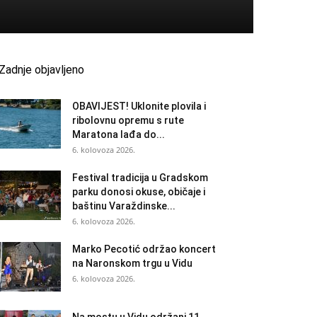
Zadnje objavljeno
OBAVIJEST! Uklonite plovila i
ribolovnu opremu s rute
Maratona lađa do...
6. kolovoza 2026.
Festival tradicija u Gradskom
parku donosi okuse, običaje i
baštinu Varaždinske...
6. kolovoza 2026.
Marko Pecotić održao koncert
na Naronskom trgu u Vidu
6. kolovoza 2026.