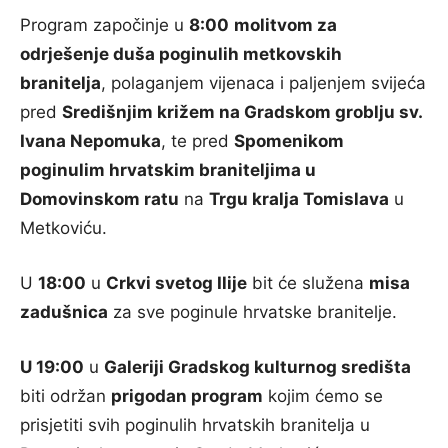
Program započinje u
8:00
molitvom za
odrješenje duša poginulih metkovskih
branitelja
, polaganjem vijenaca i paljenjem svijeća
pred
Središnjim križem na Gradskom groblju sv.
Ivana Nepomuka
, te pred
Spomenikom
poginulim hrvatskim braniteljima u
Domovinskom ratu
na
Trgu kralja Tomislava
u
Metkoviću.
U
18:00
u
Crkvi svetog Ilije
bit će služena
misa
zadušnica
za sve poginule hrvatske branitelje.
U 19:00
u
Galeriji Gradskog kulturnog središta
biti održan
prigodan program
kojim ćemo se
prisjetiti svih poginulih hrvatskih branitelja u