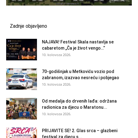
Zadnje objavljeno
NAJAVA! Festival Skala nastavlja se
cabaretom „Ča je život vengo…“
10. kolovoza 2026.
70-godišnjak u Metkoviću vozio pod
zabranom, izazvao nesreću i pobjegao
10. kolovoza 2026.
Od medalja do drvenih lađa: održana
radionica za djecu o Maratonu...
10. kolovoza 2026.
PRIJAVITE SE! 2. Glas srca – glazbeni
festival za djecu s...