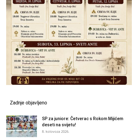
Zadnje objavljeno
SP za juniore: Četverac s Rokom Mijićem
deseti na svijetu!
8. kolovoza 2026.