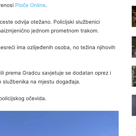
renosi
Ploče Online
.
este odvija otežano. Policijski službenici
u naizmjenično jednom prometnom trakom.
sreći ima ozlijeđenih osoba, no težina njihovih
ili prema Gradcu savjetuje se dodatan oprez i
kih službenika na mjestu događaja.
policijskog očevida.