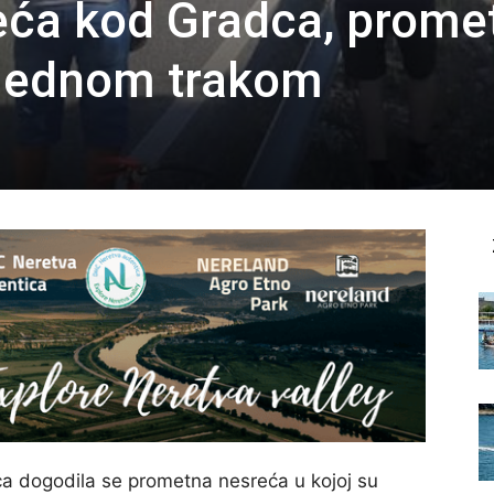
ća kod Gradca, prome
 jednom trakom
a dogodila se prometna nesreća u kojoj su