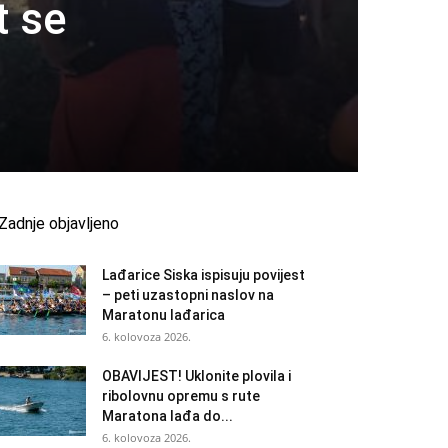
t se
Zadnje objavljeno
Lađarice Siska ispisuju povijest
– peti uzastopni naslov na
Maratonu lađarica
6. kolovoza 2026.
OBAVIJEST! Uklonite plovila i
ribolovnu opremu s rute
Maratona lađa do...
6. kolovoza 2026.