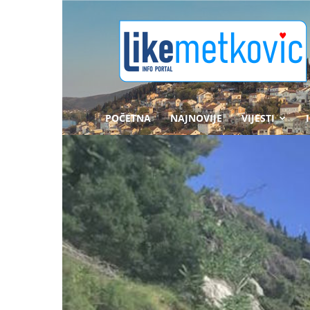
likemetkovic.hr
POČETNA
NAJNOVIJE
VIJESTI