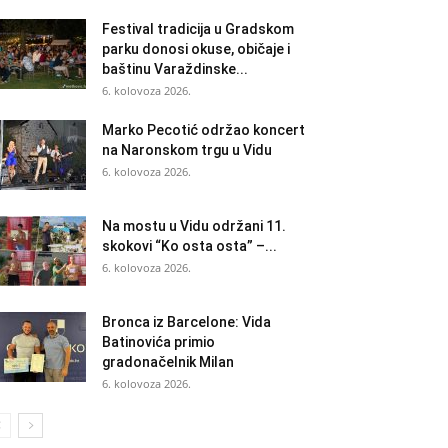
Festival tradicija u Gradskom
parku donosi okuse, običaje i
baštinu Varaždinske...
6. kolovoza 2026.
Marko Pecotić održao koncert
na Naronskom trgu u Vidu
6. kolovoza 2026.
Na mostu u Vidu održani 11.
skokovi “Ko osta osta” –...
6. kolovoza 2026.
Bronca iz Barcelone: Vida
Batinovića primio
gradonačelnik Milan
6. kolovoza 2026.